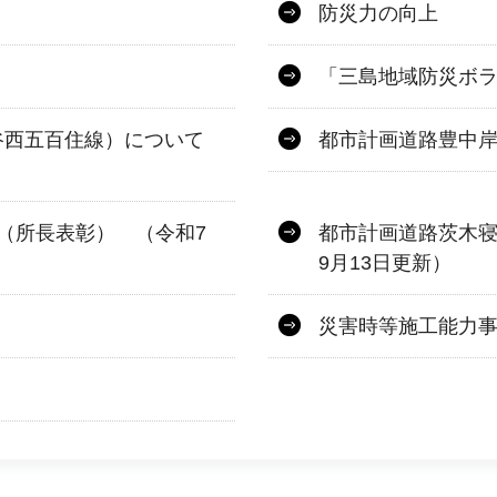
防災力の向上
「三島地域防災ボ
谷西五百住線）について
都市計画道路豊中
 （所長表彰） （令和7
都市計画道路茨木寝
9月13日更新）
災害時等施工能力