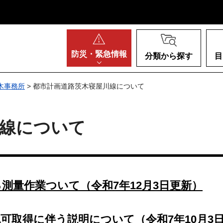
阪府
防災・
緊急情報
分類から探す
目
木事務所
> 都市計画道路茨木寝屋川線について
川線について
測量作業ついて（令和7年12月3日更新）
可取得に伴う説明について（令和7年10月3