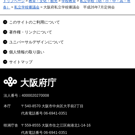
トップページ
>
教育・文化・観光
>
学校教育
>
私立学校（幼・小・中・高・専
各）
>
私立学校審議会
> 大阪府私立学校審議会 平成26年7月定例会
このサイトのご利用について
著作権・リンクについて
ユニバーサルデザインについて
個人情報の取り扱い
サイトマップ
大阪府庁
法人番号：4000020270008
本庁
〒540-8570 大阪市中央区大手前2丁目
代表電話番号 06-6941-0351
咲洲庁舎
〒559-8555 大阪市住之江区南港北1-14-16
代表電話番号 06-6941-0351