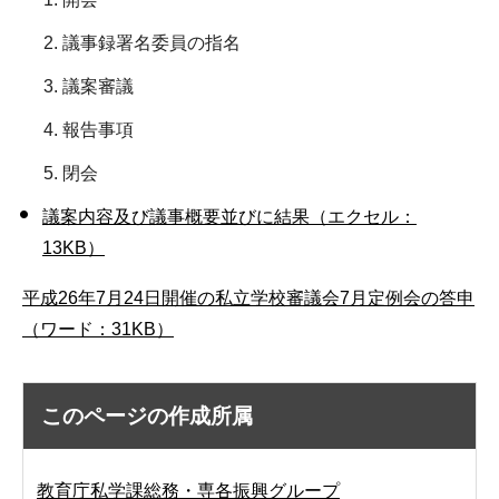
議事録署名委員の指名
議案審議
報告事項
閉会
議案内容及び議事概要並びに結果（エクセル：
13KB）
平成26年7月24日開催の私立学校審議会7月定例会の答申
（ワード：31KB）
このページの作成所属
教育庁私学課総務・専各振興グループ