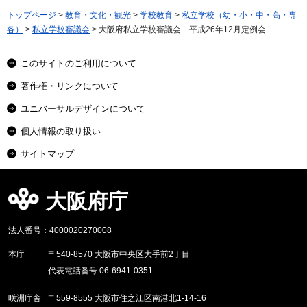
トップページ
>
教育・文化・観光
>
学校教育
>
私立学校（幼・小・中・高・専
各）
>
私立学校審議会
> 大阪府私立学校審議会 平成26年12月定例会
このサイトのご利用について
著作権・リンクについて
ユニバーサルデザインについて
個人情報の取り扱い
サイトマップ
大阪府庁
法人番号：4000020270008
本庁
〒540-8570 大阪市中央区大手前2丁目
代表電話番号 06-6941-0351
咲洲庁舎
〒559-8555 大阪市住之江区南港北1-14-16