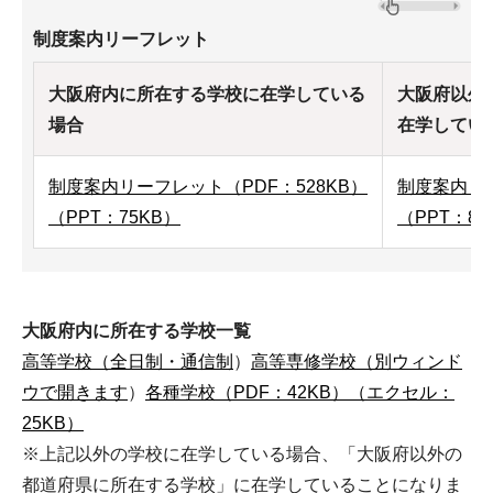
制度案内リーフレット
大阪府内に所在する学校に在学している
大阪府以外
場合
在学してい
制度案内リーフレット（PDF：528KB）
制度案内リー
（PPT：75KB）
（PPT：80
大阪府内に所在する学校一覧
高等学校（全日制・通信制
）
高等専修学校（別ウィンド
ウで開きます
）
各種学校（PDF：42KB）
（エクセル：
25KB）
※上記以外の学校に在学している場合、「大阪府以外の
都道府県に所在する学校」に在学していることになりま