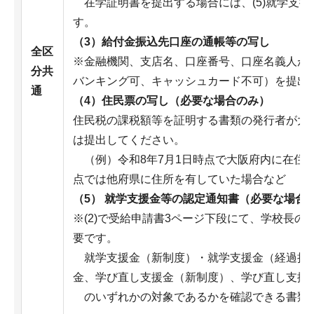
在学証明書を提出する場合には、(5)就学支援
す。
（3）給付金振込先口座の通帳等の写し
全区
※金融機関、支店名、口座番号、口座名義人が
分共
バンキング可、キャッシュカード不可）を提出
通
（4）住民票の写し（必要な場合のみ）
住民税の課税額等を証明する書類の発行者が大
は提出してください。
（例）令和8年7月1日時点で大阪府内に在住し
点では他府県に住所を有していた場合など
（5） 就学支援金等の認定通知書（必要な場合
※(2)で受給申請書3ページ下段にて、学校長
要です。
就学支援金（新制度）・就学支援金（経過措
金、学び直し支援金（新制度）、学び直し支援
のいずれかの対象であるかを確認できる書類