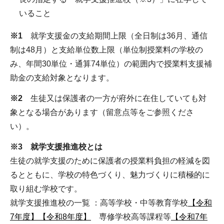
いること
※1
就学⽀援⾦の⽀給期間上限（全⽇制は36⽉、通信
制は48⽉）と⽀給単位数上限（単位制授業料の学校の
み、年間30単位・通算74単位）の範囲内で授業料⽀援補
助⾦の⽀給対象となります。
※2
⽣徒⼜は保護者の⼀⽅が府外に在住していても対
象となる場合があります（留意点等をご参照くださ
い）。
※3 就学支援推進校とは
生徒の就学支援のために保護者の授業料負担の軽減を図
るとともに、学校の特色づくり、魅力づくりに積極的に
取り組む学校です。
就学支援推進校の一覧 ：高等学校・中等教育学校
【令和
7年度】
【令和8年度】
専修学校高等課程等
【令和7年