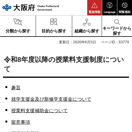
大阪府
緊急情報
Language
閲覧補助
キーワードから
分類から探す
目的から探す
組織から探す
探す
更新日：2026年6月5日
ページID：63779
令和8年度以降の授業料支援制度につい
て
趣旨
就学支援金及び新修学支援金について
授業料支援補助金について
留意事項