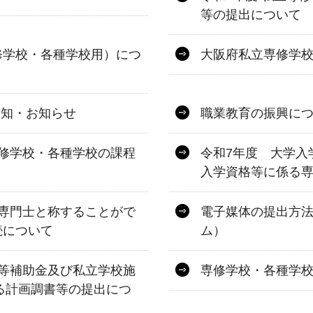
等の提出について
修学校・各種学校用）につ
大阪府私立専修学
通知・お知らせ
職業教育の振興に
修学校・各種学校の課程
令和7年度 大学入
入学資格等に係る
専門士と称することがで
電子媒体の提出方
続について
ム）
等補助金及び私立学校施
専修学校・各種学
る計画調書等の提出につ