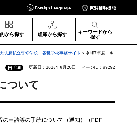
Foreign
Language
閲覧補助
機能
キーワードから
的から探す
組織から探す
探す
大阪府私立専修学校・各種学校事務サイト
> 令和7年度 キ
更新日：2025年8月20日
ページID：89292
印刷
について
程の申請等の手続について（通知）（PDF：