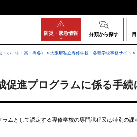
阪府
防災・
緊急情報
分類から探す
目
幼・小・中・高・専各）
>
大阪府私立専修学校・各種学校事務サイト
>
成促進プログラムに係る手続
グラムとして認定する専修学校の専門課程又は特別の課