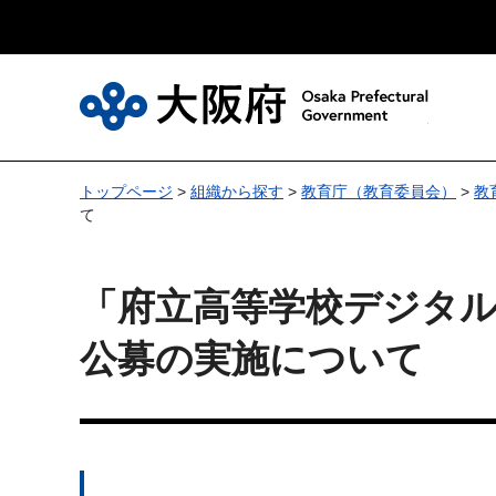
大
トップページ
>
組織から探す
>
教育庁（教育委員会）
>
教
て
「府立高等学校デジタ
公募の実施について