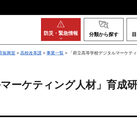
阪府
防災・
緊急情報
分類から探す
目
育振興室
>
高校改革課
>
事業一覧
> 「府立高等学校デジタルマーケテ
ルマーケティング人材」育成