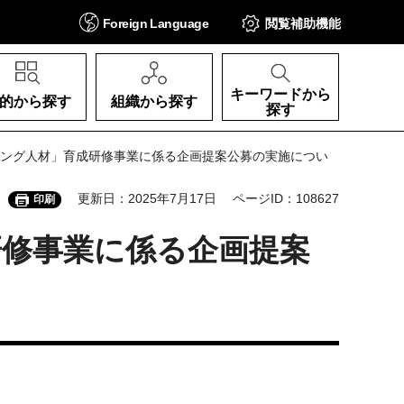
Foreign
Language
閲覧補助
機能
キーワードから
的から探す
組織から探す
探す
ィング人材」育成研修事業に係る企画提案公募の実施につい
更新日：2025年7月17日
ページID：108627
印刷
研修事業に係る企画提案