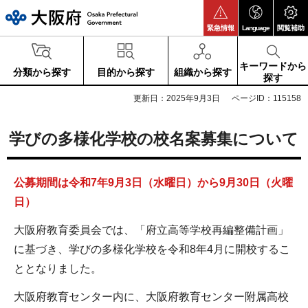
大阪府
緊急情報
Language
閲覧補助
キーワードから
分類から探す
目的から探す
組織から探す
探す
更新日：2025年9月3日
ページID：115158
学びの多様化学校の校名案募集について
公募期間は令和7年9
月3
日（水
曜日）から9
月30
日（
火曜
日）
大阪府教育委員会では、「府立高等学校再編整備計画」
に基づき、学びの多様化学校を令和8年4月に開校するこ
ととなりました。
大阪府教育センター内に、大阪府教育センター附属高校