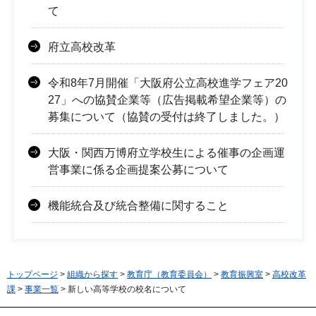
て
府立高校改革
令和8年7月開催「大阪府公立高校進学フェア20
27」への協賛企業等（広告掲載希望企業等）の
募集について（協賛の受付は終了しました。）
大阪・関西万博府立学校生による催事の企画運
営事業に係る企画提案公募について
機能統合及び統合整備に関すること
トップページ
>
組織から探す
>
教育庁（教育委員会）
>
教育振興室
>
高校改革
課
>
事業一覧
> 新しい高等学校の校名について