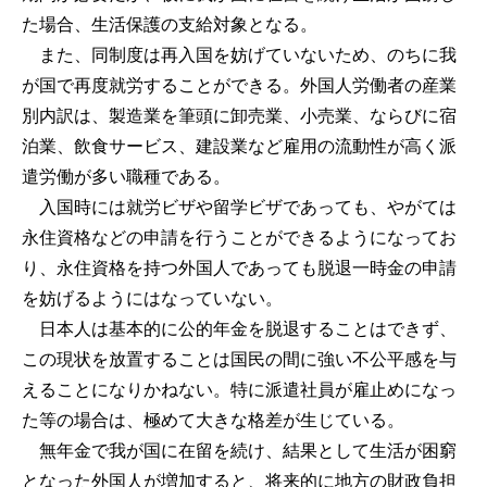
た場合、生活保護の支給対象となる。
また、同制度は再入国を妨げていないため、のちに我
が国で再度就労することができる。外国人労働者の産業
別内訳は、製造業を筆頭に卸売業、小売業、ならびに宿
泊業、飲食サービス、建設業など雇用の流動性が高く派
遣労働が多い職種である。
入国時には就労ビザや留学ビザであっても、やがては
永住資格などの申請を行うことができるようになってお
り、永住資格を持つ外国人であっても脱退一時金の申請
を妨げるようにはなっていない。
日本人は基本的に公的年金を脱退することはできず、
この現状を放置することは国民の間に強い不公平感を与
えることになりかねない。特に派遣社員が雇止めになっ
た等の場合は、極めて大きな格差が生じている。
無年金で我が国に在留を続け、結果として生活が困窮
となった外国人が増加すると、将来的に地方の財政負担