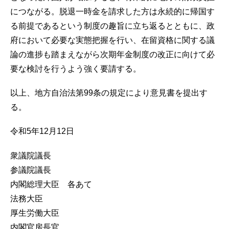
につながる。脱退一時金を請求した方は永続的に帰国す
る前提であるという制度の趣旨に立ち返るとともに、政
府において必要な実態把握を行い、在留資格に関する議
論の進捗も踏まえながら次期年金制度の改正に向けて必
要な検討を行うよう強く要請する。
以上、地方自治法第99条の規定により意見書を提出す
る。
令和5年12月12日
衆議院議長
参議院議長
内閣総理大臣 各あて
法務大臣
厚生労働大臣
内閣官房長官