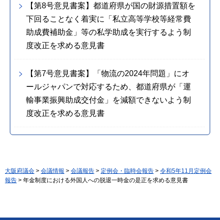
【第8号意見書案】都道府県が国の財源措置額を
下回ることなく着実に「私立高等学校等経常費
助成費補助金」等の私学助成を実行するよう制
度改正を求める意見書
【第7号意見書案】「物流の2024年問題」にオ
ールジャパンで対応するため、都道府県が「運
輸事業振興助成交付金」を減額できないよう制
度改正を求める意見書
大阪府議会
>
会議情報
>
会議報告
>
定例会・臨時会報告
>
令和5年11月定例会
報告
> 年金制度における外国人への脱退一時金の是正を求める意見書