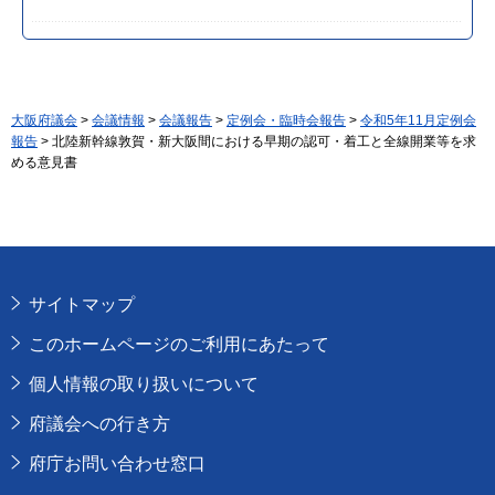
大阪府議会
>
会議情報
>
会議報告
>
定例会・臨時会報告
>
令和5年11月定例会
報告
> 北陸新幹線敦賀・新大阪間における早期の認可・着工と全線開業等を求
める意見書
サイトマップ
このホームページのご利用にあたって
個人情報の取り扱いについて
府議会への行き方
府庁お問い合わせ窓口