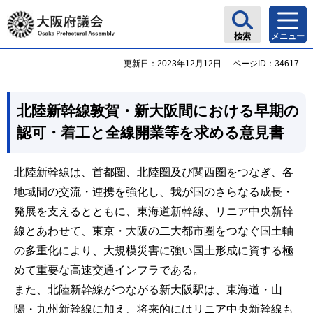
大阪府議会
検索
メニュー
更新日：2023年12月12日
ページID：34617
北陸新幹線敦賀・新大阪間における早期の
認可・着工と全線開業等を求める意見書
北陸新幹線は、首都圏、北陸圏及び関西圏をつなぎ、各
地域間の交流・連携を強化し、我が国のさらなる成長・
発展を支えるとともに、東海道新幹線、リニア中央新幹
線とあわせて、東京・大阪の二大都市圏をつなぐ国土軸
の多重化により、大規模災害に強い国土形成に資する極
めて重要な高速交通インフラである。
また、北陸新幹線がつながる新大阪駅は、東海道・山
陽・九州新幹線に加え、将来的にはリニア中央新幹線も