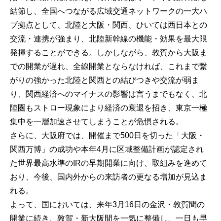
結節し、全国へつながる広域交通ネットワークの一大ハ
ブ拠点として、北陸と大阪・関西、ひいては西日本との
交流・連携が強まり、北陸新幹線の機能・効果を最大限
発揮することができる。しかしながら、敦賀から大阪ま
での開業が遅れ、全線開業とならなければ、これまで繋
がりの強かった北陸と関西との結びつきや交流が弱ま
り、関西経済へのマイナスの影響は言うまでもなく、北
陸圏もストロー現象により経済の衰退を招き、東京一極
集中を一層加速させてしまうことが危惧される。
さらに、大阪府では、開催まで500日を切った「大阪・
関西万博」の成功や本年4月に区域整備計画が認定され
た世界最高水準のIRの早期開業に向け、取組みを進めて
おり、今後、国内外からの来訪者の更なる増加が見込ま
れる。
よって、国においては、来年3月16日の金沢・敦賀間の
開業に続き、敦賀・新大阪間を一気に整備し、一日も早