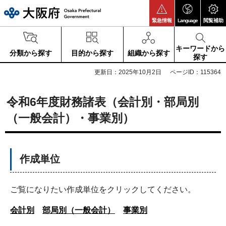
大阪府
緊急情報
Language
閲覧補助
キーワードから
分類から探す
目的から探す
組織から探す
探す
更新日：2025年10月2日
ページID：115364
令和6年度財務諸表（会計別・部局別
（一般会計）・事業別）
作成単位
ご覧になりたい作成単位をクリックしてください。
会計別
部局別（一般会計）
事業別