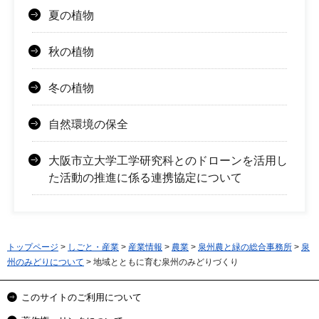
夏の植物
秋の植物
冬の植物
自然環境の保全
大阪市立大学工学研究科とのドローンを活用し
た活動の推進に係る連携協定について
トップページ
>
しごと・産業
>
産業情報
>
農業
>
泉州農と緑の総合事務所
>
泉
州のみどりについて
> 地域とともに育む泉州のみどりづくり
このサイトのご利用について