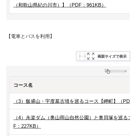
（和歌山県紀の川市）】（PDF：961KB）
【電車とバスを利用】
画面サイズで表示
コース名
（3）飯盛山・宇度墓古墳を巡るコース【岬町】（PDF：3
（4）永楽ダム（奥山雨山自然公園）と奥貝塚を巡るコ
F：227KB）