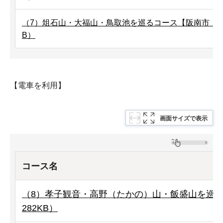
（7）俎石山・大福山・鳥取池を巡るコース【阪南市・（和
B）
【電車を利用】
画面サイズで表示
コース名
（8）孝子観音・高野（たかの）山・飯盛山を巡る
282KB）