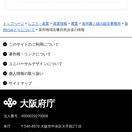
トップページ
>
しごと・産業
>
産業情報
>
農業
>
泉州農と緑の総合事務所
>
泉
州のみどりについて
> 泉州地域近畿自然歩道の情報
このサイトのご利用について
著作権・リンクについて
ユニバーサルデザインについて
個人情報の取り扱い
サイトマップ
大阪府庁
法人番号：4000020270008
本庁
〒540-8570 大阪市中央区大手前2丁目