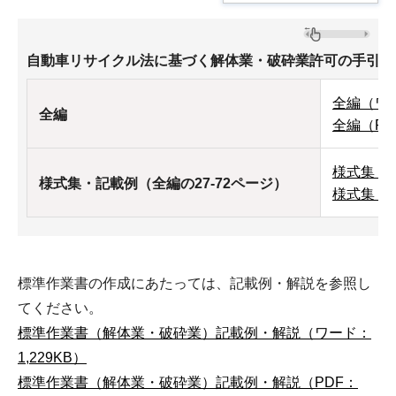
自動車リサイクル法に基づく解体業・破砕業許可の手引き
全編（ワー
全編
全編（PDF
様式集・記
様式集・記載例（全編の27-72ページ）
様式集・記
標準作業書の作成にあたっては、記載例・解説を参照し
てください。
標準作業書（解体業・破砕業）記載例・解説（ワード：
1,229KB）
標準作業書（解体業・破砕業）記載例・解説（PDF：