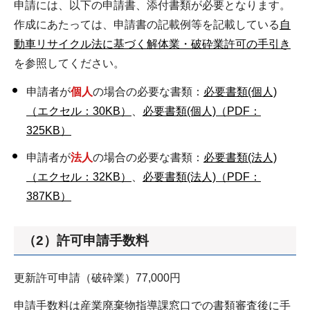
申請には、以下の申請書、添付書類が必要となります。
作成にあたっては、申請書の記載例等を記載している
自
動車リサイクル法に基づく解体業・破砕業許可の手引き
を参照してください。
申請者が
個人
の場合の必要な書類：
必要書類(個人)
（エクセル：30KB）
、
必要書類(個人)（PDF：
325KB）
申請者が
法人
の場合の必要な書類：
必要書類(法人)
（エクセル：32KB）
、
必要書類(法人)（PDF：
387KB）
（2）許可申請手数料
更新許可申請（破砕業）77,000円
申請手数料は産業廃棄物指導課窓口での書類審査後に手