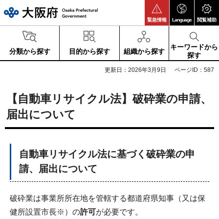
大阪府
緊急情報
Language
閲覧補助
キーワードから
分類から探す
目的から探す
組織から探す
探す
更新日：2026年3月9日
ページID：587
【自動車リサイクル法】破砕業の申請、
届出について
自動車リサイクル法に基づく破砕業の申
請、届出について
破砕業は事業所所在地を管轄する都道府県知事（又は保
健所設置市長※）の
許可
が必要です。