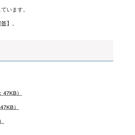
しています。
解答
】。
：47KB）
47KB）
）