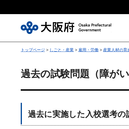
大
トップページ
>
しごと・産業
>
雇用・労働
>
産業人材の育
過去の試験問題（障が
過去に実施した入校選考の