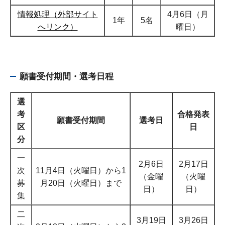
情報処理（外部サイト
4月6日（月
1年
5名
へリンク）
曜日）
願書受付期間・選考日程
選
考
合格発表
願書受付期間
選考日
区
日
分
一
2月6日
2月17日
次
11月4日（火曜日）から1
（金曜
（火曜
募
月20日（火曜日）まで
日）
日）
集
二
3月19日
3月26日