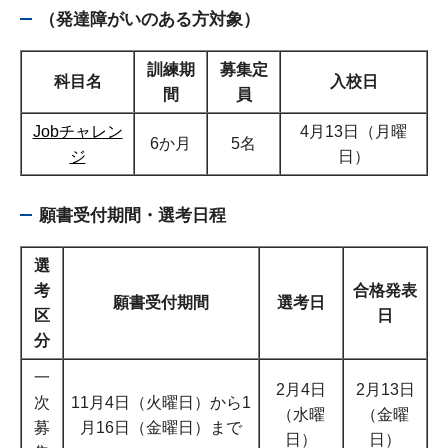
（発達障がいのある方対象）
訓練期
募集定
科目名
入校日
間
員
Jobチャレン
4月13日（月曜
6か月
5名
ジ
日）
願書受付期間・選考日程
選
考
合格発表
願書受付期間
選考日
区
日
分
一
2月4日
2月13日
次
11月4日（火曜日）から1
（水曜
（金曜
募
月16日（金曜日）まで
日）
日）