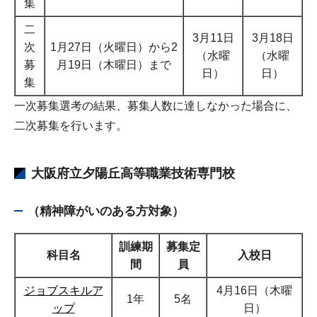
集
二
3月11日
3月18日
次
1月27日（火曜日）から2
（水曜
（水曜
募
月19日（木曜日）まで
日）
日）
集
一次募集選考の結果、募集人数に達しなかった場合に、
二次募集を行います。
大阪府立夕陽丘高等職業技術専門校
（精神障がいのある方対象）
訓練期
募集定
科目名
入校日
間
員
ジョブスキルア
4月16日（木曜
1年
5名
ップ
日）