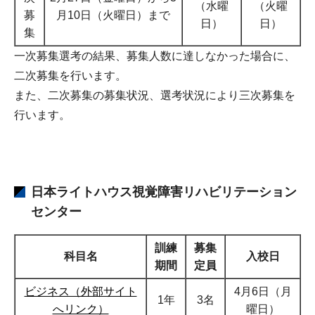
（水曜
（火曜
募
月10日（火曜日）まで
日）
日）
集
一次募集選考の結果、募集人数に達しなかった場合に、
二次募集を行います。
また、二次募集の募集状況、選考状況により三次募集を
行います。
日本ライトハウス視覚障害リハビリテーション
センター
訓練
募集
科目名
入校日
期間
定員
ビジネス（外部サイト
4月6日（月
1年
3名
へリンク）
曜日）