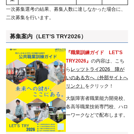
一次募集選考の結果、募集人数に達しなかった場合に、
二次募集を行います。
募集案内（LET’S TRY2026）
『職業訓練ガイド LET'S
TRY2026』
の内容は、こち
ら
レッツトライ2026 障が
いのある方へ（外部サイトへ
リンク）
をクリック！
大阪障害者職業能力開発校、
各高等職業技術専門校、ハロ
ーワークなどで配布します。