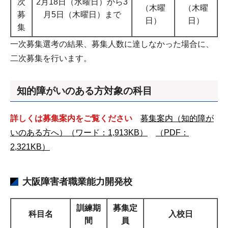
次
2月18日（水曜日）から3
（木曜
（木曜
募
月5日（木曜日）まで
日）
日）
集
一次募集選考の結果、募集人数に達しなかった場合に、
二次募集を行います。
知的障がいのある方対象の科目
詳しくは募集案内をご覧ください
募集案内（知的障が
いのある方へ）（ワード：1,913KB）
（PDF：
2,321KB）
大阪障害者職業能力開発校
訓練期
募集定
科目名
入校日
間
員