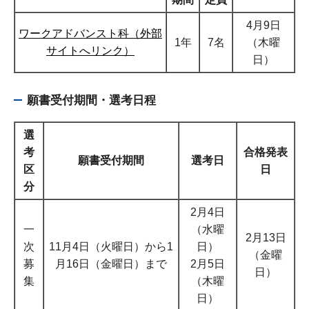
4月9日
ワークアドバンスト科（外部
1年
7名
（木曜
サイトへリンク）
日）
願書受付期間・選考日程
選
考
合格発表
願書受付期間
選考日
区
日
分
2月4日
一
（水曜
2月13日
次
11月4日（火曜日）から1
日）
（金曜
募
月16日（金曜日）まで
2月5日
日）
集
（木曜
日）