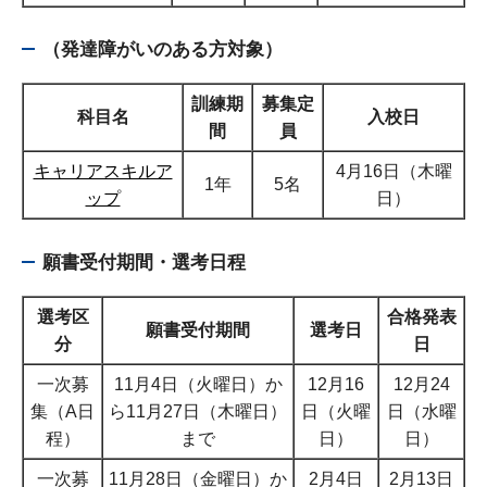
（発達障がいのある方対象）
訓練期
募集定
科目名
入校日
間
員
キャリアスキルア
4月16日（木曜
1年
5名
ップ
日）
願書受付期間・選考日程
選考区
合格発表
願書受付期間
選考日
分
日
一次募
11月4日（火曜日）か
12月16
12月24
集（A日
ら11月27日（木曜日）
日（火曜
日（水曜
程）
まで
日）
日）
一次募
11月28日（金曜日）か
2月4日
2月13日