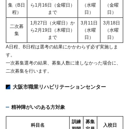
集（B日
ら1月16日（金曜日）
（水曜
（金曜
程）
まで
日）
日）
1月27日（火曜日）か
3月11日
3月18日
二次募
ら2月19日（木曜日）
（水曜
（水曜
集
まで
日）
日）
A日程、B日程は選考の結果にかかわらず必ず実施しま
す。
一次募集選考の結果、募集人数に達しなかった場合に、
二次募集を行います。
大阪市職業リハビリテーションセンター
精神障がいのある方対象
訓練
募集
科目名
入校日
期間
定員