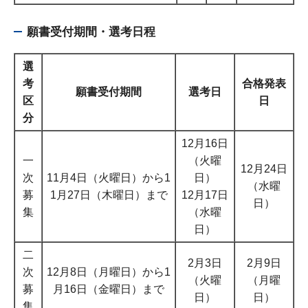
願書受付期間・選考日程
選
考
合格発表
願書受付期間
選考日
区
日
分
12月16日
一
（火曜
12月24日
次
11月4日（火曜日）から1
日）
（水曜
募
1月27日（木曜日）まで
12月17日
日）
集
（水曜
日）
二
2月3日
2月9日
次
12月8日（月曜日）から1
（火曜
（月曜
募
月16日（金曜日）まで
日）
日）
集