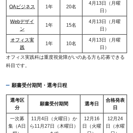
4月13日（月曜
OAビジネス
1年
20名
日）
Webデザイ
4月13日（月曜
1年
15名
ン
日）
オフィス実
4月13日（月曜
1年
10名
践
日）
オフィス実践科は重度視覚障がいのある方も応募できる
科目です。
願書受付期間・選考日程
選考区
合格発表
願書受付期間
選考日
分
日
一次募
11月4日（火曜日）か
12月16
12月24
集（A日
ら11月27日（木曜日）
日（火曜
日（水曜