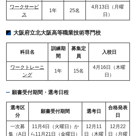
ワークサービ
4月13日（月曜
1年
25名
ス
日）
大阪府立北大阪高等職業技術専門校
訓練期
募集定
科目名
入校日
間
員
ワークトレーニ
4月16日（木曜
1年
15名
ング
日）
願書受付期間・選考日程
選考区
合格発表
願書受付期間
選考日
分
日
一次募
11月4日（火曜日）か
12月11
12月22
集（A日
ら11月21日（金曜日）
日（木曜
日（月曜