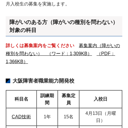
月入校生の募集を実施します。
障がいのある方（障がいの種別を問わない）
対象の科目
詳しくは募集案内をご覧ください
募集案内（障がいの
種別を問わない） （ワード：1,309KB）
（PDF：
1,366KB）
大阪障害者職業能力開発校
訓練期
募集定
科目名
入校日
間
員
4月13日（月曜
CAD技術
1年
15名
日）