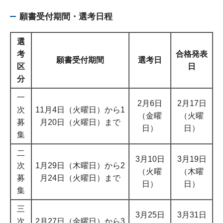
願書受付期間・選考日程
選
考
合格発表
願書受付期間
選考日
区
日
分
一
2月6日
2月17日
次
11月4日（火曜日）から1
（金曜
（火曜
募
月20日（火曜日）まで
日）
日）
集
二
3月10日
3月19日
次
1月29日（木曜日）から2
（火曜
（木曜
募
月24日（火曜日）まで
日）
日）
集
三
3月25日
3月31日
次
2月27日（金曜日）から3