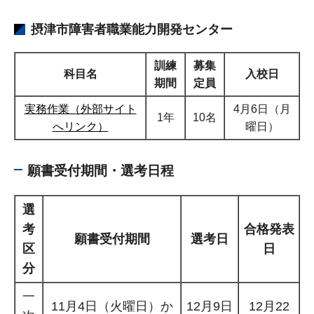
摂津市障害者職業能力開発センター
訓練
募集
科目名
入校日
期間
定員
実務作業（外部サイト
4月6日（月
1年
10名
へリンク）
曜日）
願書受付期間・選考日程
選
考
合格発表
願書受付期間
選考日
区
日
分
一
11月4日（火曜日）か
12月9日
12月22