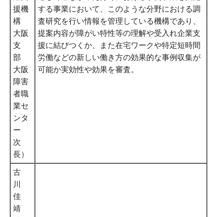
援機
する事業において、このような分野における調
構
査研究を行い情報を管理している機構であり、
大阪
提案内容が障がい特性等の理解や受入れ企業支
支
援に結びつくか、また在宅ワークや特定短時間
部
労働などの新しい働き方の効果的な事例収集が
大阪
可能か実効性や効果を審査。
障害
者職
業セ
ンタ
ー
次
長）
古
川
佳
靖