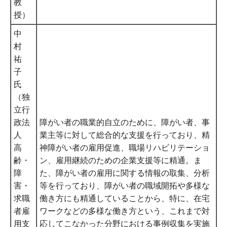
教
授）
中
村
祐
子
氏
（独
立行
政法
障がい者の職業的自立のために、障がい者、事
人
業主等に対して総合的な支援を行っており、精
高
神障がい者の雇用促進、職場リハビリテーショ
齢・
ン、雇用継続のための企業支援等に精通。ま
障
た、障がい者の雇用に関する情報の取集、分析
害・
等を行っており、障がい者の職域開拓や多様な
求職
働き方にも精通していることから、特に、在宅
者雇
ワークなどの多様な働き方という、これまで対
用支
応してこなかった分野における事例収集を実施