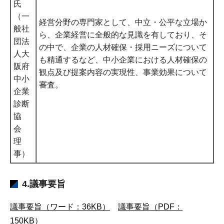
氏
（一
経営分野の専門家として、中立・公平な立場か
般社
ら、企業経営に全般的な見識を有しており、そ
団法
の中で、企業の人材確保・採用ニーズについて
人大
も精通するなど、中小企業における人材確保の
阪府
観点及び提案内容の実現性、事業効果について
中小
審査。
企業
診断
協
会
理
事）
4.議事要旨
議事要旨（ワード：36KB）
議事要旨（PDF：
150KB）