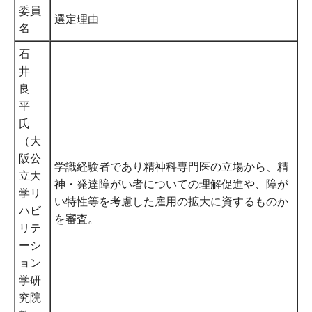
委員
選定理由
名
石
井
良
平
氏
（大
阪公
学識経験者であり精神科専門医の立場から、精
立大
神・発達障がい者についての理解促進や、障が
学リ
い特性等を考慮した雇用の拡大に資するものか
ハビ
を審査。
リテ
ーシ
ョン
学研
究院