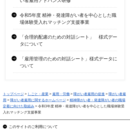
い者雇用アドバンス研修
令和5年度 精神・発達障がい者を中心とした職
場体験受入れマッチング支援事業
「合理的配慮のための対話シート」 様式デー
タについて
「雇用管理のための対話シート」様式データに
ついて
トップページ
>
しごと・産業
>
雇用・労働
>
障がい者雇用の促進
>
障がい者雇
用
>
障がい者雇用に関するホームページ
>
精神障がい者・発達障がい者の職場
定着に向けた取組み
> 令和3年度 精神・発達障がい者を中心とした職場体験受
入れマッチング支援事業
このサイトのご利用について