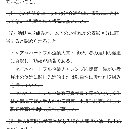
ていないこと。
（6）その他法令上、または社会通念上、表彰にふさわ
しくないと判断される状況に無いこと。
（7）活動や取組みが、以下のいずれかの表彰区分に該
当すると認められること。
・≪ア≫ハートフル企業大賞：障がい者の雇用の促進
に貢献し、功績が顕著である。
・≪イ≫ハートフル企業チャレンジ応援賞：障がい者
雇用の促進に関し先進的または独自性に優れた取組み
を行っている。
・≪ウ≫ハートフル企業教育貢献賞：障がいがある生
徒の職場実習の受入れや雇用等、支援学校等に対して
職業教育に関する貢献が著しい。
（8）過去5年間に受賞歴がある場合の取扱いは、以下の