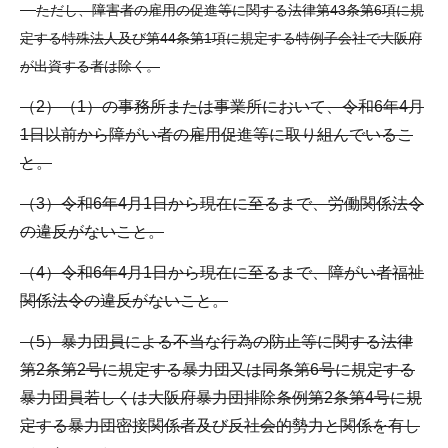
ただし、障害者の雇用の促進等に関する法律第43条第6項に規
定する特殊法人及び第44条第1項に規定する特例子会社で大阪府
が出資する者は除く。
（2）（1）の事務所または事業所において、令和6年4月
1日以前から障がい者の雇用促進等に取り組んでいるこ
と。
（3）令和6年4月1日から現在に至るまで、労働関係法令
の違反がないこと。
（4）令和6年4月1日から現在に至るまで、障がい者福祉
関係法令の違反がないこと。
（5）暴力団員による不当な行為の防止等に関する法律
第2条第2号に規定する暴力団又は同条第6号に規定する
暴力団員若しくは大阪府暴力団排除条例第2条第4号に規
定する暴力団密接関係者及び反社会的勢力と関係を有し