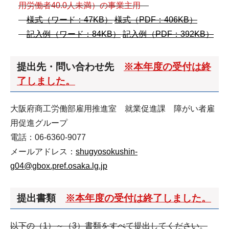
用労働者40.0人未満）の事業主用
様式（ワード：47KB）
様式（PDF：406KB）
記入例（ワード：84KB）
記入例（PDF：392KB）
提出先・問い合わせ先
※本年度の受付は終
了しました。
大阪府商工労働部雇用推進室 就業促進課 障がい者雇
用促進グループ
電話：06-6360-9077
メールアドレス：
shugyosokushin-
g04@gbox.pref.osaka.lg.jp
提出書類
※本年度の受付は終了しました。
以下の（1）～（3）書類をすべて提出してください。