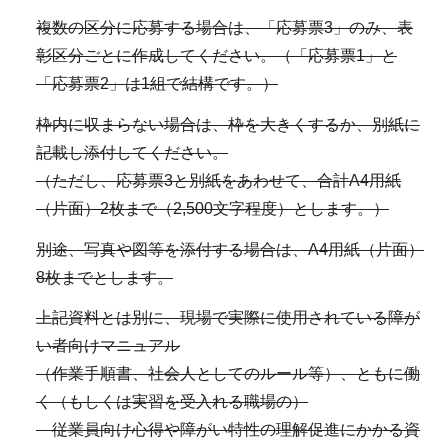
複数の区分に応募する場合は、「応募票3」のみ、表
彰区分ごとに作成してください。（「応募票1」と
「応募票2」は1組で結構です。）
枠内に収まらない場合は、枠を大きくするか、別紙に
記載し添付してください。
（ただし、応募票3と別紙をあわせて、合計A4用紙
（片面）2枚まで（2,500文字程度）とします。）
別途、写真や図等を添付する場合は、A4用紙（片面）
8枚までとします。
上記資料とは別に、現場で実際に使用されている障が
い者向けマニュアル
（作業手順書、社会人としてのルール等）、ともに働
く（もしくは実習を受入れる職場の）
従業員向け心得や障がい特性の理解促進にかかる資