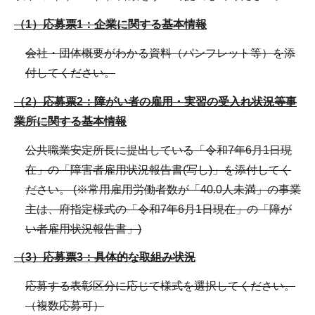
（1）応募票1：企業に関する基本情報
会社・団体概要がわかる資料（パンフレット等）を添
付してください。
（2）応募票2：障がい者の雇用・実習の受入れ状況等事
業所に関する基本情報
公共職業安定所長に提出している「令和7年6月1日現
在」の「障害者雇用状況報告書(写し)」を添付してく
ださい。 (※常用雇用労働者数が「40.0人未満」の事業
主は、府指定様式の「令和7年6月1日現在」の「障が
い者雇用状況報告書」)
（3）応募票3：具体的な取組み状況
応募する表彰区分に応じて様式を選択してください。
（複数応募可）