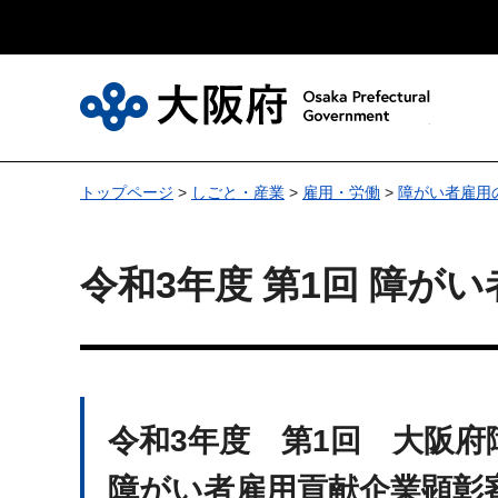
大
トップページ
>
しごと・産業
>
雇用・労働
>
障がい者雇用
令和3年度 第1回 障
令和3年度 第1回 大阪
障がい者雇用貢献企業顕彰審