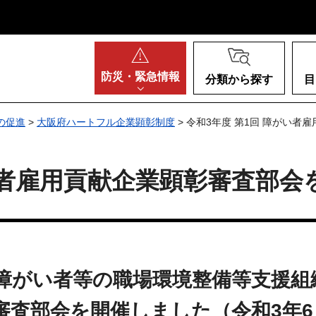
阪府
防災・
緊急情報
分類から探す
目
の促進
>
大阪府ハートフル企業顕彰制度
> 令和3年度 第1回 障がい
がい者雇用貢献企業顕彰審査部
府障がい者等の職場環境整備等支援組
査部会を開催しました（令和3年6