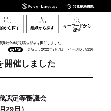
Foreign
Language
閲覧補助
機能
キーワードから
的から探す
組織から探す
探す
者雇用貢献企業顕彰審査部会を開催しました
更新日：2022年2月7日
ページID：5226
印刷
会を開催しました
織認定等審議会
月29日）