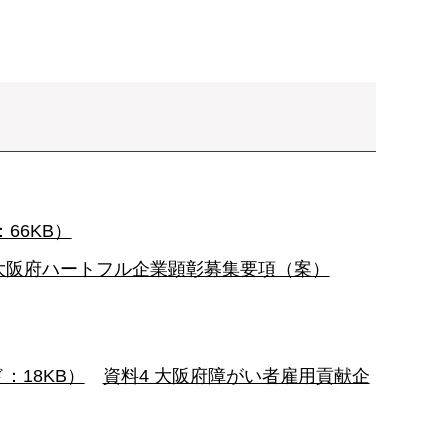
66KB）
 大阪府ハートフル企業顕彰募集要項（案）
18KB）
資料4 大阪府障がい者雇用貢献企