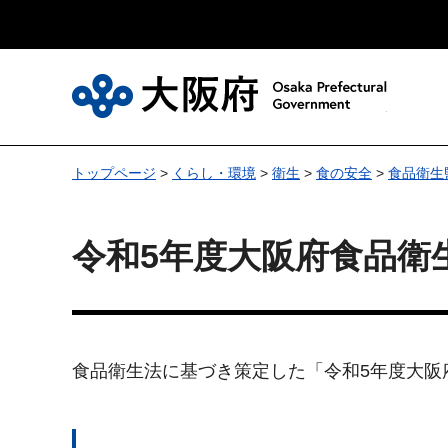
大
トップページ
>
くらし・環境
>
衛生
>
食の安全
>
食品衛生
令和5年度大阪府食品衛
食品衛生法に基づき策定した「令和5年度大阪