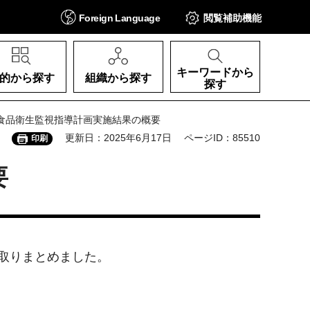
Foreign
Language
閲覧補助
機能
キーワードから
的から探す
組織から探す
探す
府食品衛生監視指導計画実施結果の概要
更新日：2025年6月17日
ページID：85510
印刷
要
取りまとめました。