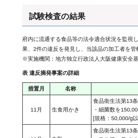
試験検査の結果
府内に流通する食品等の法令適合状況を監視し
果、2件の違反を発見し、当該品の加工者を管
※実施機関：地方独立行政法人大阪健康安全
表 違反摘発事案の詳細
措置月
名称
食品衛生法第13
11月
生食用かき
・細菌数を150,00
[規格：50,000/g
食品衛生法第13