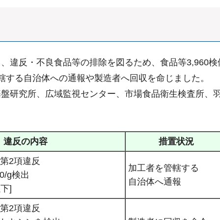
、違反・不良食品等の排除を図るため、食品等3,960
轄する自治体への通報や製造者へ回収を命じました。
基盤研究所、広域監視センター、市場食品衛生検査所、
違反の内容
措置状況
条第2項違反
加工者を管轄する
0/g検出
自治体へ通報
以下]
条第2項違反