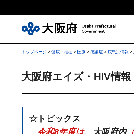
大
トップページ
>
健康・福祉
>
医療
>
感染症
>
疾患別情報
>
大阪府エイズ・HIV情報
☆トピックス
令和8年度は、
大阪府内