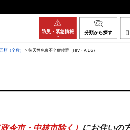
阪府
防災・
緊急情報
分類から探す
目
五類（全数）
> 後天性免疫不全症候群（HIV・AIDS）
（政令市・中核市除く）
にお住いの