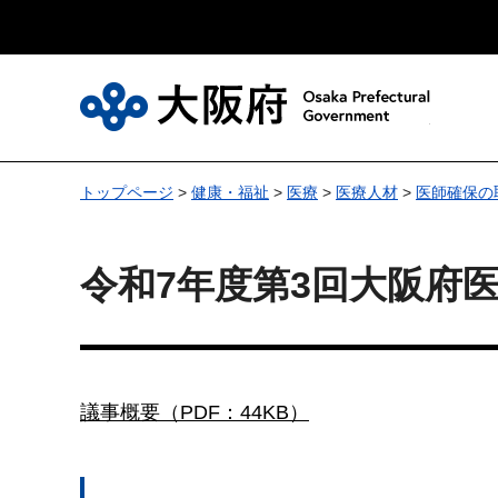
大
トップページ
>
健康・福祉
>
医療
>
医療人材
>
医師確保の
令和7年度第3回大阪府医
議事概要（PDF：44KB）