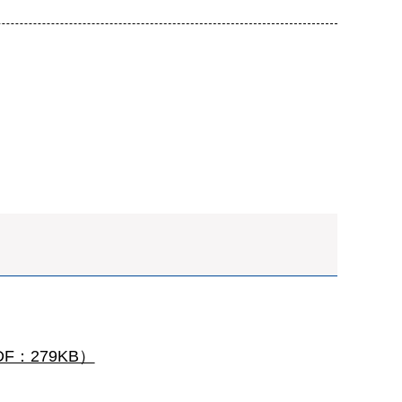
：279KB）