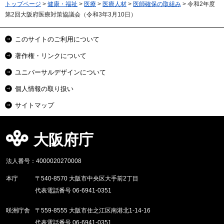
トップページ
>
健康・福祉
>
医療
>
医療人材
>
医師確保の取組み
> 令和2年度
第2回大阪府医療対策協議会（令和3年3月10日）
このサイトのご利用について
著作権・リンクについて
ユニバーサルデザインについて
個人情報の取り扱い
サイトマップ
大阪府庁
法人番号：4000020270008
本庁
〒540-8570 大阪市中央区大手前2丁目
代表電話番号 06-6941-0351
咲洲庁舎
〒559-8555 大阪市住之江区南港北1-14-16
代表電話番号 06-6941-0351