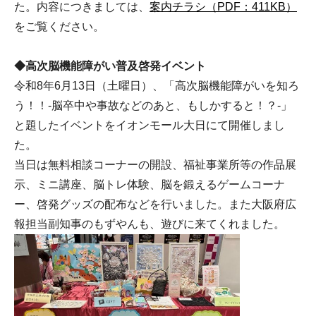
た。内容につきましては、
案内チラシ（PDF：411KB）
をご覧ください。
◆高次脳機能障がい普及啓発イベント
令和8年6月13日（土曜日）、「高次脳機能障がいを知ろ
う！！-脳卒中や事故などのあと、もしかすると！？-」
と題したイベントをイオンモール大日にて開催しまし
た。
当日は無料相談コーナーの開設、福祉事業所等の作品展
示、ミニ講座、脳トレ体験、脳を鍛えるゲームコーナ
ー、啓発グッズの配布などを行いました。また大阪府広
報担当副知事のもずやんも、遊びに来てくれました。