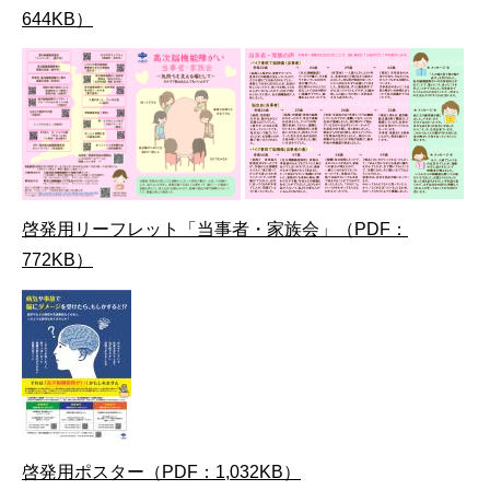
644KB）
啓発用リーフレット「当事者・家族会」（PDF：
772KB）
啓発用ポスター（PDF：1,032KB）