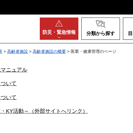
阪府
防災・
緊急情報
分類から探す
目
等
>
高齢者施設
>
高齢者施設の概要
> 医業・健康管理のページ
成マニュアル
について
について
・KY活動～（外部サイトへリンク）