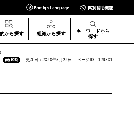
Foreign
Language
閲覧補助
機能
キーワードから
的から探す
組織から探す
探す
要
更新日：2026年5月22日
ページID：129831
印刷