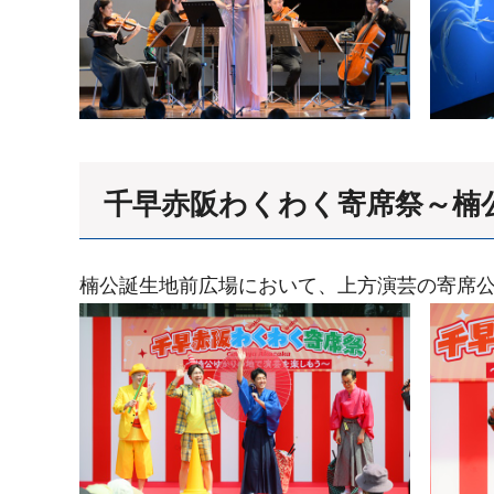
千早赤阪わくわく寄席祭～楠
楠公誕生地前広場において、上方演芸の寄席