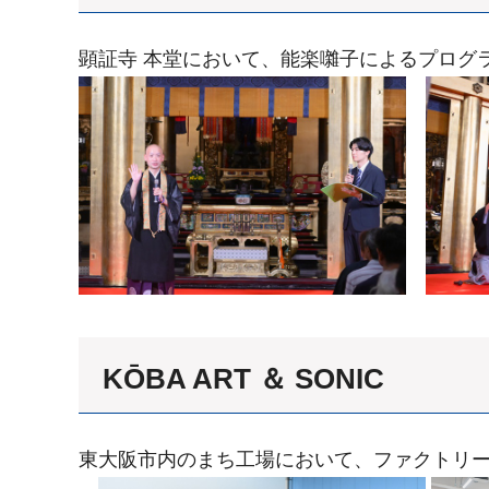
顕証寺 本堂において、能楽囃子によるプログ
KŌBA ART ＆ SONIC
東大阪市内のまち工場において、ファクトリ