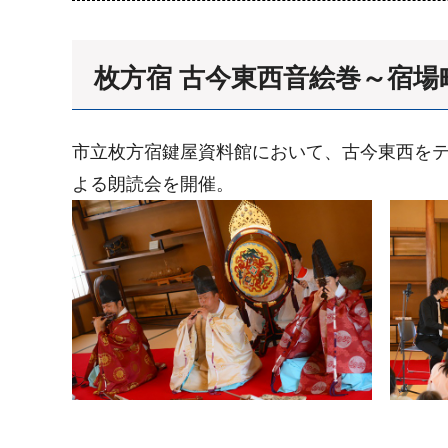
枚方宿 古今東西音絵巻～宿
市立枚方宿鍵屋資料館において、古今東西を
よる朗読会を開催。