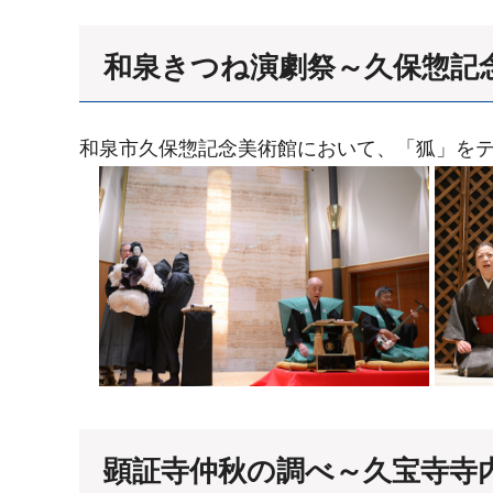
和泉きつね演劇祭～久保惣記
和泉市久保惣記念美術館において、「狐」を
顕証寺仲秋の調べ～久宝寺寺