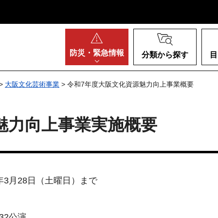
阪府
防災・
緊急情報
分類から探す
目
>
大阪文化芸術事業
> 令和7年度大阪文化資源魅力向上事業概要
魅力向上事業実施概要
6年3月28日（土曜日）まで
 32公演