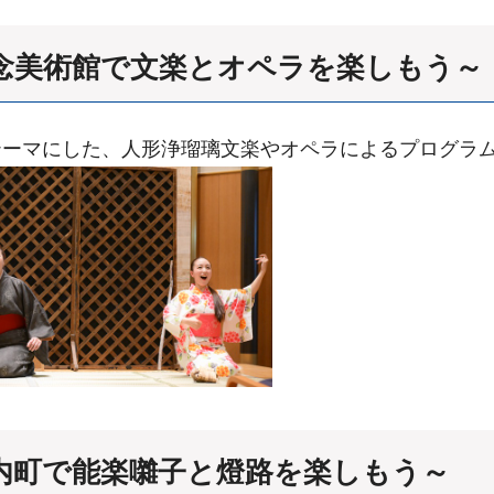
念美術館で文楽とオペラを楽しもう～
テーマにした、人形浄瑠璃文楽やオペラによるプログラ
内町で能楽囃子と燈路を楽しもう～