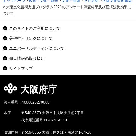
トップページ
>
教育・文化・観光
>
文化・芸術
>
文化芸術
>
大阪文化芸術事業
> 大阪文化芸術支援プログラム2021のアンケート調査結果及び経済波及効果に
ついて
このサイトのご利用について
著作権・リンクについて
ユニバーサルデザインについて
個人情報の取り扱い
サイトマップ
大阪府庁
法人番号：4000020270008
本庁
〒540-8570 大阪市中央区大手前2丁目
代表電話番号 06-6941-0351
咲洲庁舎
〒559-8555 大阪市住之江区南港北1-14-16