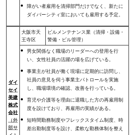
障がい者雇用を清掃部門だけでなく、新たに
ダイバーシティ室においても雇用する予定。
大阪市天
ビルメンテナンス業（清掃・設備・
王寺区
警備・ビル管理）
男女関係なく職場のリーダーへの登用を行
い、女性社員の活躍の場を広げている。
事業主が社員が働く現場に定期的に訪問し、
社員の意見を伺う事業主パトロールを実施
ダイ
し、職場環境の確認、改善を行っている。
セイ
美建
育児や介護等を理由に退職した方の再雇用制
株式
度を設けており、再雇用の実績がある。
会社
（外
短時間勤務制度やフレックスタイム制度、時
部サ
差出勤制度等を設け、柔軟な勤務体制を整え