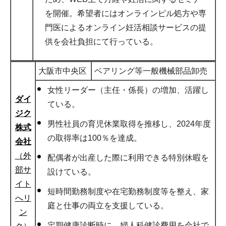
を開催。希望者にはオンラインピル処方や専
門医によるオンライン妊活相談サービスの提
供を会社負担にて行っている。
大阪市中央区
ベアリング等一般機械部品卸売
女性リーダー（主任・係長）の増加、活躍し
ダイ
ている。
ジク
男性社員の育児休業取得を推移し、2024年度
株式
の取得率は100％を達成。
会社
（外
配偶者が出産した際に利用できる特別休暇を
部サ
設けている。
イト
短時間勤務制度や在宅勤務制度等を整え、家
へリ
庭と仕事の両立を支援している。
ン
定期健康診断時に、婦人科健診費用を会社で