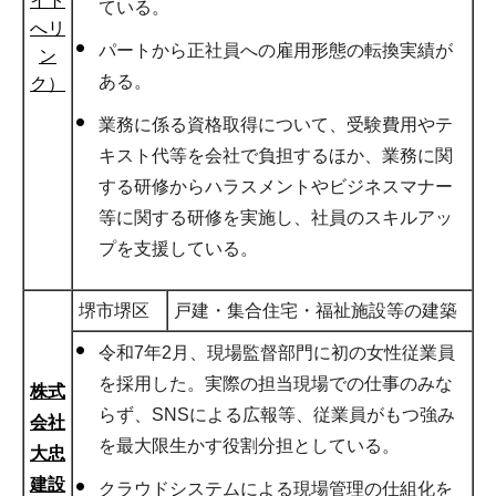
イト
ている。
へリ
パートから正社員への雇用形態の転換実績が
ン
ある。
ク）
業務に係る資格取得について、受験費用やテ
キスト代等を会社で負担するほか、業務に関
する研修からハラスメントやビジネスマナー
等に関する研修を実施し、社員のスキルアッ
プを支援している。
堺市堺区
戸建・集合住宅・福祉施設等の建築
令和7年2月、現場監督部門に初の女性従業員
を採用した。実際の担当現場での仕事のみな
株式
らず、SNSによる広報等、従業員がもつ強み
会社
を最大限生かす役割分担としている。
大忠
建設
クラウドシステムによる現場管理の仕組化を