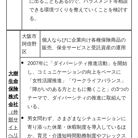
に出ることもあるので、ハラスメント等相談
できる環境づくりを整えていくことを検討す
る。
大阪市
個人ならびに企業向け各種保険商品の
阿倍野
販売、保全サービスと受託資産の運用
区
2007年に「ダイバーシティ推進活動」を開始
し、コミュニケーションの向上をベースに
大樹
「女性活躍推進」「ワークライフバランス」
生命
保険
「障がいのある方とともに働くこと」の3つの
株式
テーマで、ダイバーシティの推進に取組んで
会社
いる。
（外
男女問わず、さまざまなシチュエーションに
部サ
寄り添った休業・休暇制度を導入しているほ
イト
へリ
か、育児・介護短時間勤務制度やフレックス