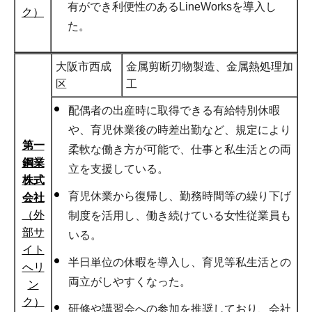
有ができ利便性のあるLineWorksを導入し
ク）
た。
大阪市西成
金属剪断刃物製造、金属熱処理加
区
工
配偶者の出産時に取得できる有給特別休暇
や、育児休業後の時差出勤など、規定により
第一
柔軟な働き方が可能で、仕事と私生活との両
鋼業
立を支援している。
株式
育児休業から復帰し、勤務時間等の繰り下げ
会社
（外
制度を活用し、働き続けている女性従業員も
部サ
いる。
イト
半日単位の休暇を導入し、育児等私生活との
へリ
両立がしやすくなった。
ン
ク）
研修や講習会への参加を推奨しており、会社