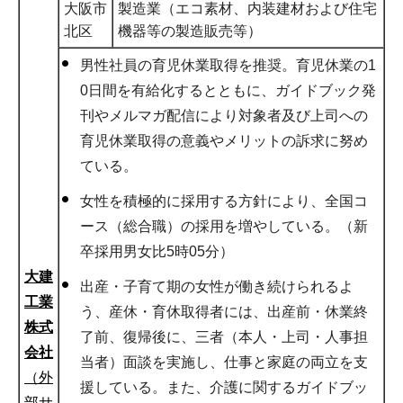
大阪市
製造業（エコ素材、内装建材および住宅
北区
機器等の製造販売等）
男性社員の育児休業取得を推奨。育児休業の1
0日間を有給化するとともに、ガイドブック発
刊やメルマガ配信により対象者及び上司への
育児休業取得の意義やメリットの訴求に努め
ている。
女性を積極的に採用する方針により、全国コ
ース（総合職）の採用を増やしている。（新
卒採用男女比5時05分）
大建
出産・子育て期の女性が働き続けられるよ
工業
う、産休・育休取得者には、出産前・休業終
株式
了前、復帰後に、三者（本人・上司・人事担
会社
当者）面談を実施し、仕事と家庭の両立を支
（外
援している。また、介護に関するガイドブッ
部サ