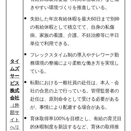
きやすい環境づくりを推進している。
失効した年次有給休暇を最大60日まで別枠
の有給休暇として積立てて、自身の私傷
病、家族の看護、介護、不妊治療等に半日
単位で利用できる。
フレックスタイム制の導入やテレワーク勤
タイ
務環境の整備により柔軟な働き方を実現し
ムズ
ている。
サー
転勤における一般社員の赴任は、本人・会
ビス
株式
社の合意の上で行っている。管理監督者の
会社
赴任は、原則命令として受ける必要がある
（外
が、事情により配慮する場合がある。
部サ
育休取得率100%を目標とし、有給の育児目
イト
的休暇制度を新設するなど、育休の取得推
へリ