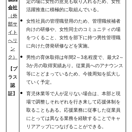
定の場に女性の意見も取り入れるため、女性
会社
活躍推進に積極的に取組んでいる。
（外
女性社員の管理職登用のため、管理職候補者
部サ
向けの研修や、女性同士のコミュニティの場
イト
をつくること、女性を部下に持つ男性管理職
へリ
に向けた啓発研修などを実施。
ン
ク）
男性の育休取得は年間2～3名程度で、最大2～
3か月の取得実績あり。従業員へのアナウンス
【プ
等にとどまっているため、今後周知を拡大し
ラス
ていく予定。
認
育児休業等で人が足りない場合は、本部と現
証】
場で調整しそれぞれを行き来して応援体制を
取ることもある。応援業務に従事した従業員
にとっては異なる業務を経験することでキャ
リアアップにつなげることができる。