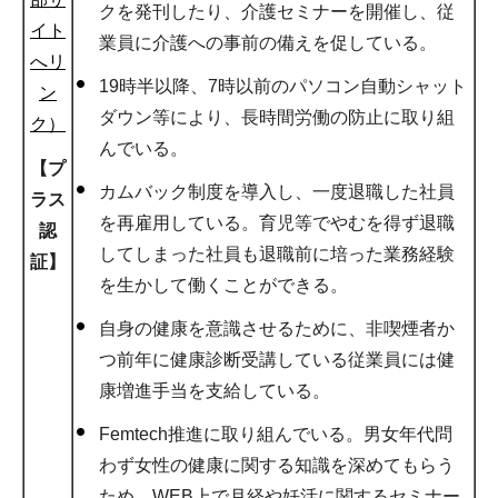
クを発刊したり、介護セミナーを開催し、従
イト
業員に介護への事前の備えを促している。
へリ
19時半以降、7時以前のパソコン自動シャット
ン
ダウン等により、長時間労働の防止に取り組
ク）
んでいる。
【プ
カムバック制度を導入し、一度退職した社員
ラス
を再雇用している。育児等でやむを得ず退職
認
してしまった社員も退職前に培った業務経験
証】
を生かして働くことができる。
自身の健康を意識させるために、非喫煙者か
つ前年に健康診断受講している従業員には健
康増進手当を支給している。
Femtech推進に取り組んでいる。男女年代問
わず女性の健康に関する知識を深めてもらう
ため、WEB上で月経や妊活に関するセミナー