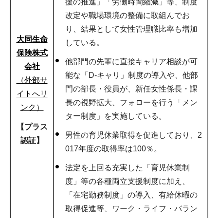
援の推進」「労働時間縮減」等、制度
改定や職場環境の整備に取組んでお
り、結果として女性管理職比率も増加
大同生命
している。
保険株式
他部門の先輩に直接キャリア相談が可
会社
能な「D-キャリ」制度の導入や、他部
（外部サ
門の部長・役員が、新任女性係長・課
イトへリ
長の視野拡大、フォローを行う「メン
ンク）
ター制度」を実施している。
【プラス
男性の育児休業取得を促進しており、2
認証】
017年度の取得率は100％。
法定を上回る充実した「育児休業制
度」等の各種両立支援制度に加え、
「在宅勤務制度」の導入、有給休暇の
取得促進等、ワーク・ライフ・バラン