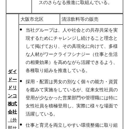
スのさらなる推進に取組んでいる。
大阪市北区
清涼飲料等の販売
当社グループは、人や社会との共存共栄を実
現するためにチャレンジし続けること理念と
して掲げており、その具現化に向けて、多様
な人材がワークライフシナジー（仕事と生活
の相乗効果）を高めながら活躍できるよう、
各種取り組みを推進している。
ダイ
ドー
採用・配置は男女の別なく個々の能力・資質
ドリ
を鑑みて実施をしているが、従来女性社員の
ンコ
登用が少なかった営業部門や管理職には特に
株式
女性社員を積極登用し、実際に様々な場面で
会社
活躍している。
（外
仕事と育児を両立しやすい環境整備に取り組
部サ