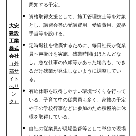
周知する予定。
資格取得支援として、施工管理技士等を対象
とし、講習会等の受講費用、受験費用、資格
大安
建設
手当等を設ける。
工業
定時退社を徹底するために、毎日社長が従業
株式
員へ声掛けを実施。残業時間はほとんどな
会社
し。急な仕事の依頼等があった場合も、でき
（外
るだけ残業が発生しないように調整してい
部サ
イト
る。
へリ
有給休暇を取得しやすい環境づくりを行って
ン
いる。子育て中の従業員も多く、家族の予定
ク）
や子の学校行事などに参加のため積極的に休
暇を取得している。
自社の従業員が現場監督等として単独で現場