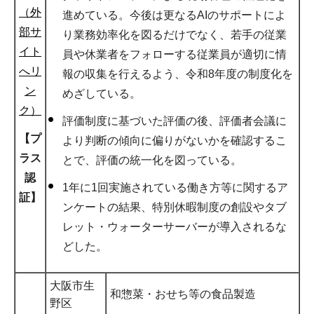
（外
進めている。今後は更なるAIのサポートによ
部サ
り業務効率化を図るだけでなく、若手の従業
イト
員や休業者をフォローする従業員が適切に情
へリ
報の収集を行えるよう、令和8年度の制度化を
ン
めざしている。
ク）
評価制度に基づいた評価の後、評価者会議に
【プ
より判断の傾向に偏りがないかを確認するこ
ラス
とで、評価の統一化を図っている。
認
1年に1回実施されている働き方等に関するア
証】
ンケートの結果、特別休暇制度の創設やタブ
レット・ウォーターサーバーが導入されるな
どした。
大阪市生
和惣菜・おせち等の食品製造
野区