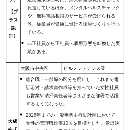
ク）
負担しているほか、メンタルヘルスチェック
【プ
や、無料電話相談のサービスが受けられる
ラス
等、従業員が健康に働ける環境づくりを行っ
認
ている。
証】
非正社員から正社員へ雇用形態を転換した実
績がある。
大阪市中央区
ビルメンテナンス業
総合職・一般職の区分を廃止し、これまで電
話応対・請求書作成等を担っていた女性社員
も営業や清掃責任者等さまざまな部署で活躍
するようになった。
2026年までの一般事業主行動計画において、
大成
女性の管理職比率10％を目標とした。意思決
株式