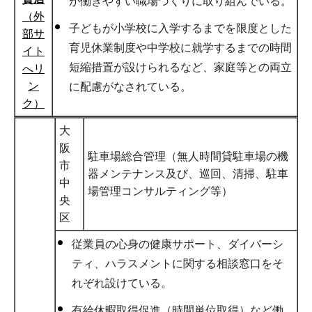
が働きやすい職場づくりに取り組んでいる。
（外
子どもが小学校に入学するまでを限度とした
部サ
育児休業制度や中学校に就学するまでの時間
イト
短縮措置が設けられるなど、家庭等との両立
へリ
ン
に配慮がなされている。
ク）
大
阪
駐車場総合管理（無人時間貸駐車場の機
市
器メンテナンス及び、巡回、清掃、駐車
中
場管理コンサルティング等）
央
区
従業員の心身の健康サポート、ダイバーシ
ティ、ハラスメントに関する相談窓口をそ
れぞれ設けている。
有給休暇取得促進（時間単位取得）など働