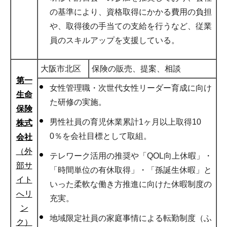
の基準により、資格取得にかかる費用の負担
や、取得後の手当ての支給を行うなど、従業
員のスキルアップを支援している。
大阪市北区
保険の販売、提案、相談
第一
女性管理職・次世代女性リーダー育成に向け
生命
た研修の実施。
保険
男性社員の育児休業累計1ヶ月以上取得10
株式
0％を会社目標として取組。
会社
（外
テレワーク活用の推奨や「QOL向上休暇」・
部サ
「時間単位の有休取得」・「孫誕生休暇」と
イト
いった柔軟な働き方推進に向けた休暇制度の
へリ
充実。
ン
地域限定社員の家庭事情による転勤制度（ふ
ク）