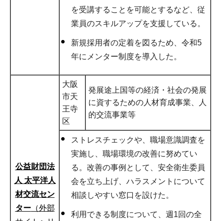
を受講することを可能とするなど、従
業員のスキルアップを支援している。
新規採用者の定着を図るため、令和5
年にメンター制度を導入した。
大阪
発展途上国等の経済・社会の発展
市天
に資するための人材育成事業、人
王寺
的交流事業等
区
ストレスチェックや、職場意識調査を
実施し、職場環境の改善に努めてい
公益財団法
る。改善の事例として、安全衛生委員
人 太平洋人
会を立ち上げ、ハラスメントについて
材交流セン
相談しやすい窓口を設けた。
ター
（外部
利用できる制度について、週1回の全