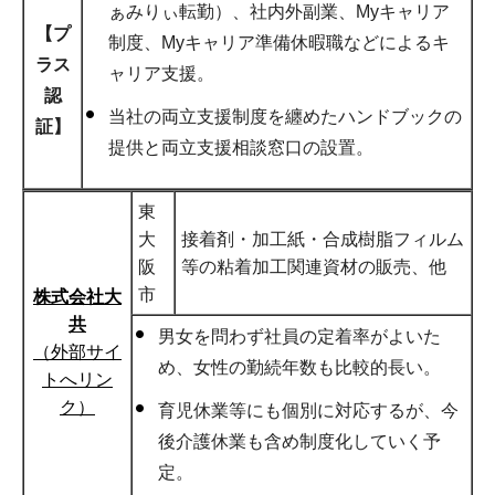
ぁみりぃ転勤）、社内外副業、Myキャリア
【プ
制度、Myキャリア準備休暇職などによるキ
ラス
ャリア支援。
認
当社の両立支援制度を纏めたハンドブックの
証】
提供と両立支援相談窓口の設置。
東
大
接着剤・加工紙・合成樹脂フィルム
阪
等の粘着加工関連資材の販売、他
市
株式会社大
共
男女を問わず社員の定着率がよいた
（外部サイ
め、女性の勤続年数も比較的長い。
トへリン
ク）
育児休業等にも個別に対応するが、今
後介護休業も含め制度化していく予
定。