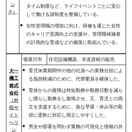
ン
タイム制度など、ライフイベントごとに安心
ク）
して働ける諸制度を整備している。
女性管理職の増加に向け、研修を通じた女性
のキャリア意識向上の支援や、管理職候補者
の計画的な育成などの施策に取組んでいる。
寝屋川市
住宅設備機器、水道資材の販売
育児休業期間中の他の社員への業務分担によ
大一
機工
る負担軽減のために、代替要員を確保した。
株式
育休からの復帰は時短勤務や勤務日数を減ら
会社
し慣らし勤務をし復帰させ、又、育児との両
（外
立を支援するために、急な早退・休み等の取
部サ
イト
得に柔軟に対応し両立しやすくした。
へリ
男女や部署を問わず業務の可視化と情報の共
ン