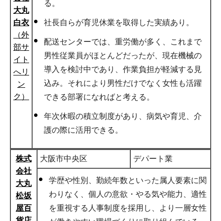
る。
大丸
白衣
社長自らが育児休業を取得した実績あり。
（外
配送センターでは、重労働が多く、これまで
部サ
男性従業員がほとんどだったが、現在機械の
イト
導入を検討中であり、作業負担が軽減する見
へリ
込み。それにより男性だけでなく女性も活躍
ン
ク）
できる部署になればと考える。
年次休暇の積立制度があり、病気や育児、介
護の際に活用できる。
株式
大阪市中央区
デパート業
会社
学歴や性別、勤続年数といった属人要素に関
大丸
わりなく、個人の意欲・やる気や能力、適性
松坂
屋百
を重視する人事制度を採用し、より一層女性
貨店