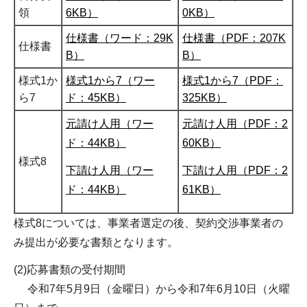
領
6KB）
0KB）
仕様書（ワード：29K
仕様書（PDF：207K
仕様書
B）
B）
様式1か
様式1から7（ワー
様式1から7（PDF：
ら7
ド：45KB）
325KB）
元請け人用（ワー
元請け人用（PDF：2
ド：44KB）
60KB）
様式8
下請け人用（ワー
下請け人用（PDF：2
ド：44KB）
61KB）
様式8については、事業者選定の後、契約交渉事業者の
み提出が必要な書類となります。
(2)応募書類の受付期間
令和7年5月9日（金曜日）から令和7年6月10日（火曜