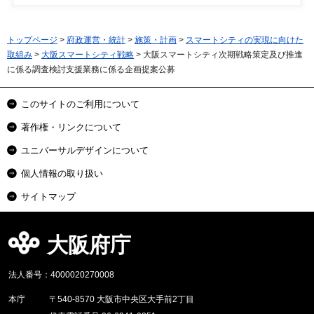
トップページ
>
府政運営・統計
>
施策・計画
>
スマートシティの実現に向けた
取組み
>
大阪スマートシティ戦略
> 大阪スマートシティ次期戦略策定及び推進
に係る調査検討支援業務に係る企画提案公募
このサイトのご利用について
著作権・リンクについて
ユニバーサルデザインについて
個人情報の取り扱い
サイトマップ
大阪府庁
法人番号：4000020270008
本庁
〒540-8570 大阪市中央区大手前2丁目