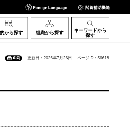
Foreign
Language
閲覧補助
機能
キーワードから
的から探す
組織から探す
探す
更新日：2026年7月26日
ページID：56618
印刷