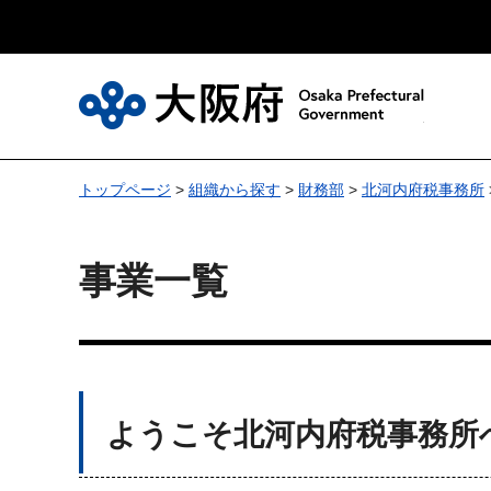
大
トップページ
>
組織から探す
>
財務部
>
北河内府税事務所
事業一覧
ようこそ北河内府税事務所