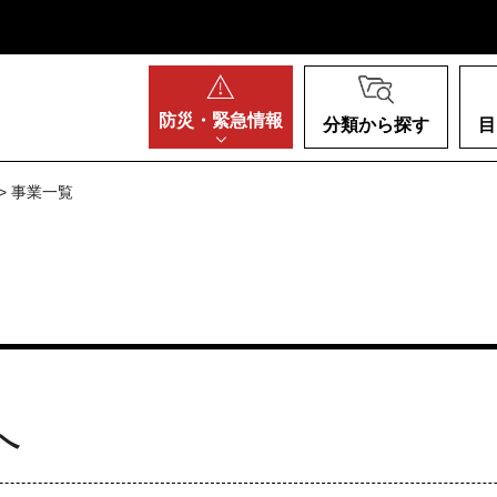
阪府
防災・
緊急情報
分類から探す
目
> 事業一覧
へ