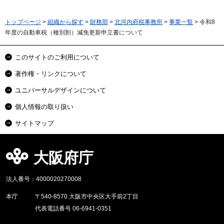
トップページ
>
組織から探す
>
財務部
>
北河内府税事務所
>
事業一覧
> 令和8
年度の自動車税（種別割）減免更新申立書について
このサイトのご利用について
著作権・リンクについて
ユニバーサルデザインについて
個人情報の取り扱い
サイトマップ
大阪府庁
法人番号：4000020270008
本庁
〒540-8570 大阪市中央区大手前2丁目
代表電話番号 06-6941-0351