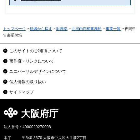
トップページ
>
組織から探す
>
財務部
>
北河内府税事務所
>
事業一覧
> 夜間申
告書受付箱
このサイトのご利用について
著作権・リンクについて
ユニバーサルデザインについて
個人情報の取り扱い
サイトマップ
大阪府庁
法人番号：4000020270008
本庁
〒540-8570 大阪市中央区大手前2丁目