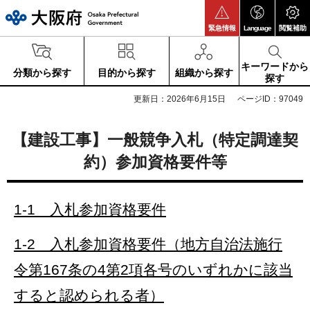
大阪府
緊急情報
Language
閲覧補助
キーワードから
分類から探す
目的から探す
組織から探す
探す
更新日：2026年6月15日
ページID：97049
【建設工事】一般競争入札（特定調達契
約）参加資格要件等
1-1 入札参加資格要件
1-2 入札参加資格要件（地方自治法施行
令第167条の4第2項各号のいずれかに該当
すると認められる者）