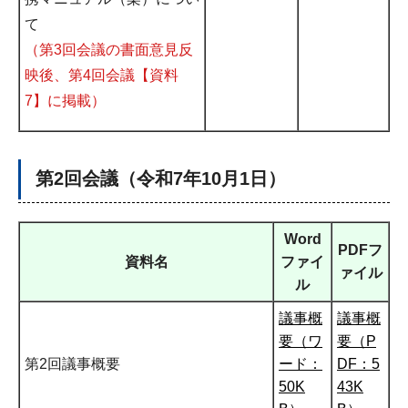
て
（第3回会議の書面意見反
映後、第4回会議【資料
7】に掲載）
第2回会議（令和7年10月1日）
Word
PDFフ
資料名
ファイ
ァイル
ル
議事概
議事概
要（ワ
要（P
第2回議事概要
ード：
DF：5
50K
43K