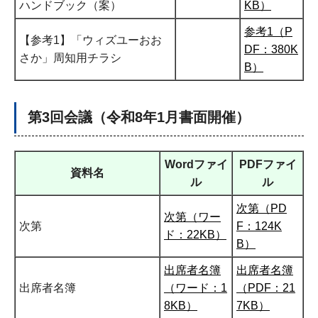
ハンドブック（案）
KB）
参考1（P
【参考1】「ウィズユーおお
DF：380K
さか」周知用チラシ
B）
第3回会議（令和8年1月書面開催）
Wordファイ
PDFファイ
資料名
ル
ル
次第（PD
次第（ワー
次第
F：124K
ド：22KB）
B）
出席者名簿
出席者名簿
出席者名簿
（ワード：1
（PDF：21
8KB）
7KB）