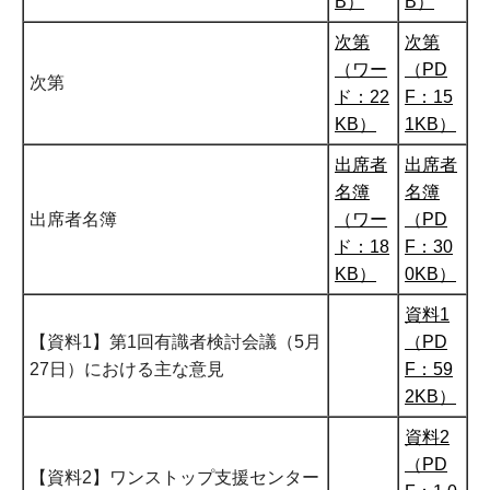
B）
B）
次第
次第
（ワー
（PD
次第
ド：22
F：15
KB）
1KB）
出席者
出席者
名簿
名簿
出席者名簿
（ワー
（PD
ド：18
F：30
KB）
0KB）
資料1
【資料1】第1回有識者検討会議（5月
（PD
27日）における主な意見
F：59
2KB）
資料2
（PD
【資料2】ワンストップ支援センター