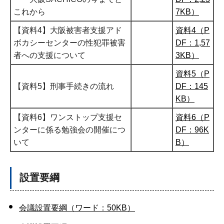
これから
7KB）
【資料4】大阪被害者支援アド
資料4（P
ボカシーセンターの性犯罪被害
DF：1,57
者への支援について
3KB）
資料5（P
【資料5】刑事手続きの流れ
DF：145
KB）
【資料6】ワンストップ支援セ
資料6（P
ンターに係る勉強会の開催につ
DF：96K
いて
B）
設置要綱
会議設置要綱（ワード：50KB）