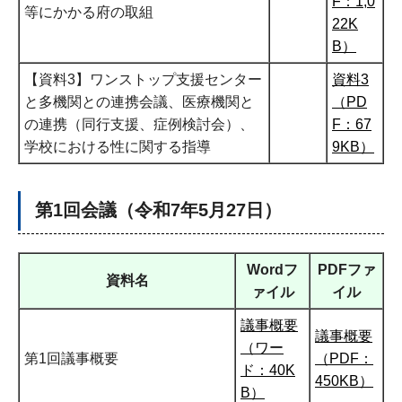
F：1,0
等にかかる府の取組
22K
B）
【資料3】ワンストップ支援センター
資料3
と多機関との連携会議、医療機関と
（PD
の連携（同行支援、症例検討会）、
F：67
学校における性に関する指導
9KB）
第1回会議（令和7年5月27日）
Wordフ
PDFファ
資料名
ァイル
イル
議事概要
議事概要
（ワー
第1回議事概要
（PDF：
ド：40K
450KB）
B）