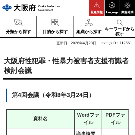
大阪府
緊急情報
Language
閲覧補助
キーワードから
分類から探す
目的から探す
組織から探す
探す
更新日：2026年4月28日
ページID：112561
大阪府性犯罪・性暴力被害者支援有識者
検討会議
第4回会議（令和8年3月24日）
Wordファ
PDFファ
資料名
イル
イル
議事概要