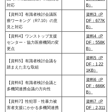
対応
B）
【資料3】有識者検討会議医
資料3（P
療ワーキング（R7.10）の意
DF：677K
見と対応
B）
【資料4】ワンストップ支援
資料4（P
センター・協力医療機関の変
DF：558K
更点
B）
資料5（P
【資料5】有識者検討会議を
DF：1,22
踏まえた主な取組
1KB）
資料6（P
【資料6】有識者検討会議と
DF：666K
多機関連携会議の方向性
B）
【資料7】性犯罪・性暴力被
資料7（P
害者支援にかかる多機関連携
DF：2,311