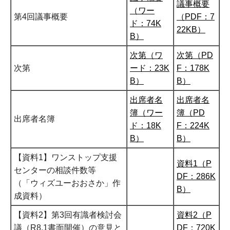
議事概要
（ワー
第4回議事概要
（PDF：7
ド：74K
22KB）
B）
次第（ワ
次第（PD
次第
ード：23K
F：178K
B）
B）
出席者名
出席者名
簿（ワー
簿（PD
出席者名簿
ド：18K
F：224K
B）
B）
【資料1】ワンストップ支援
資料1（P
センターの相談件数等
DF：286K
（「ウィズユーおおさか」作
B）
成資料）
【資料2】第3回有識者検討会
資料2（P
議（R8.1書面開催）の意見と
DF：720K