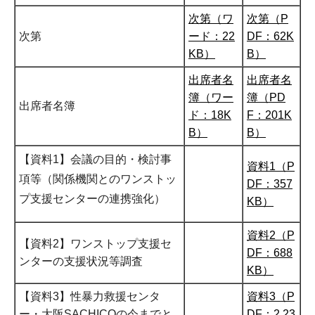
次第（ワ
次第（P
次第
ード：22
DF：62K
KB）
B）
出席者名
出席者名
簿（ワー
簿（PD
出席者名簿
ド：18K
F：201K
B）
B）
【資料1】会議の目的・検討事
資料1（P
項等（関係機関とのワンストッ
DF：357
プ支援センターの連携強化）
KB）
資料2（P
【資料2】ワンストップ支援セ
DF：688
ンターの支援状況等調査
KB）
【資料3】性暴力救援センタ
資料3（P
ー・大阪SACHICOの今までと
DF：2,23