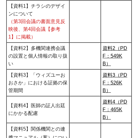
【資料1】チラシのデザイ
ンについて
（第3回会議の書面意見反
映後、第4回会議【参考
1】に掲載）
【資料2】多機関連携会議
資料2（PD
の設置と個人情報の取り扱
F：549K
い
B）
【資料3】「ウィズユーお
資料3（PD
おさか」における証拠の保
F：526K
管期間
B）
資料4（PD
【資料4】医師の証人出廷
F：465K
にかかる配慮
B）
【資料5】関係機関との連
携マニュアル（案）につい