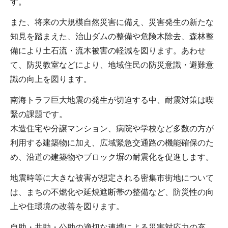
す。
また、将来の大規模自然災害に備え、災害発生の新たな
知見を踏まえた、治山ダムの整備や危険木除去、森林整
備により土石流・流木被害の軽減を図ります。あわせ
て、防災教室などにより、地域住民の防災意識・避難意
識の向上を図ります。
南海トラフ巨大地震の発生が切迫する中、耐震対策は喫
緊の課題です。
木造住宅や分譲マンション、病院や学校など多数の方が
利用する建築物に加え、広域緊急交通路の機能確保のた
め、沿道の建築物やブロック塀の耐震化を促進します。
地震時等に大きな被害が想定される密集市街地について
は、まちの不燃化や延焼遮断帯の整備など、防災性の向
上や住環境の改善を図ります。
自助・共助・公助の適切な連携による災害対応力の充