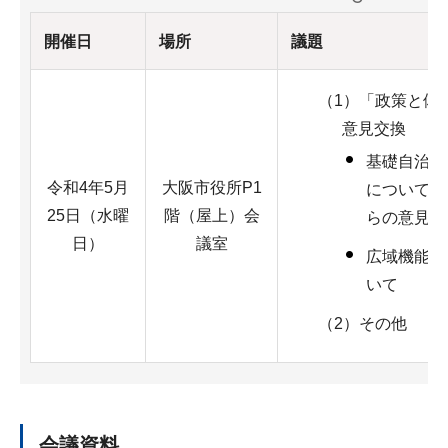
開催日
場所
議題
（1）「政策と体
意見交換
基礎自治機
令和4年5月
大阪市役所P1
について（
25日（水曜
階（屋上）会
らの意見聴
日）
議室
広域機能の
いて
（2）その他
会議資料