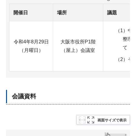
開催日
場所
議題
（1）中
整理
令和4年8月29日
大阪市役所P1階
て
（月曜日）
（屋上）会議室
（2）そ
会議資料
画面サイズで表示