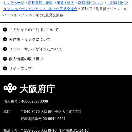
トップページ
>
府政運営・統計
>
施策・計画
>
副首都ビジョン
>
「副首都ビジ
ョン」のバージョンアップに向けた意見交換会
> 第14回「副首都ビジョン」の
バージョンアップに向けた意見交換会
このサイトのご利用について
著作権・リンクについて
ユニバーサルデザインについて
個人情報の取り扱い
サイトマップ
大阪府庁
法人番号：4000020270008
本庁
〒540-8570 大阪市中央区大手前2丁目
代表電話番号 06-6941-0351
咲洲庁舎
〒559-8555 大阪市住之江区南港北1-14-16