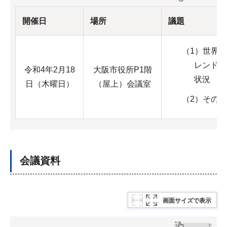
開催日
場所
議題
（1）世界
レンドと
令和4年2月18
大阪市役所P1階
状況
日（木曜日）
（屋上）会議室
（2）その
会議資料
画面サイズで表示