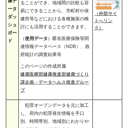
康デ
ることができ、地域間の比較も容
ータ
易にできることから、市町村や保
（外部サイ
ダッ
健所等などにおける各種施策の検
トへリン
シュ
討にも活用することができます。
ク）
ボー
（
使用データ
）匿名医療保険等関
ド
連情報データベース（NDB）、政
府統計の調査結果等
このページの作成所属
健康医療部健康推進室健康づくり
課企画・データヘルス推進グルー
プ
犯罪オープンデータを元に加工
し、府内の犯罪発生情報を手口
別、時間帯別、地域別にわかりや