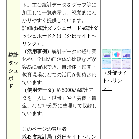
ト。主な統計データをグラフ等に
加工して一覧表示し、視覚的にわ
かりやすく提供しています。
詳細は
統計ダッシュボード-統計ダ
ッシュボードとは（外部サイトへ
リンク）
。
（活用事例）
統計データの経年変
統計
化や、全国の自治体の比較などが
ダッ
容易に確認でき、自治体・民間・
シュ
（外部サイ
教育現場などでの活用が期待され
ボー
トへリン
ています。
ド
ク）
（使用データ）
約5000の統計デー
タを「人口・世帯」や「労働・賃
金」など17分野に整理して収録し
ています。
このページの管理者
総務省統計局（外部サイトへリン