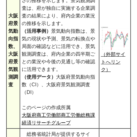
さの推移を示します。景気観測調
査は、府が独自に実施する企業調
大阪
査の結果により、府内企業の業況
府景
の推移を示します。
気動
（活用事例）
景気動向指数は、景
向指
気の現状や予測、景気の転換点や
数、
局面の確認などに活用でき、景気
大阪
観測調査は、府内企業の四半期ご
（外部サイ
府景
との業況や今後の見通し等の確認
トへリン
気観
に活用できます。
ク）
測調
（使用データ）
大阪府景気動向指
査
数（CI）、大阪府景気観測調査
（DI）
このページの作成所属
大阪府商工労働部商工労働総務課
経済リサーチグループ
総務省統計局が提供するサイ