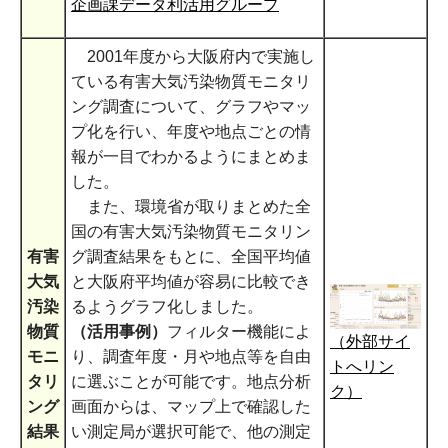
企画課データ利活用グループ
2001年度から大阪府内で実施し
ている有害大気汚染物質モニタリ
ング調査について、グラフやマッ
プ化を行い、年度や地点ごとの情
報が一目でわかるようにまとめま
した。
また、環境省が取りまとめた全
国の有害大気汚染物質モニタリン
有害
グ調査結果をもとに、全国平均値
大気
と大阪府平均値が容易に比較でき
汚染
るようグラフ化しました。
物質
（活用事例）
フィルター機能によ
（外部サイ
モニ
り、調査年度・月や地点等を自由
トへリン
タリ
に選ぶことが可能です。地点分析
ク）
ング
画面からは、マップ上で確認した
結果
い測定局が選択可能で、他の測定