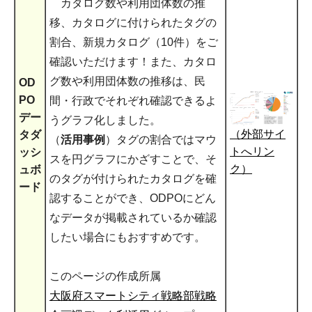
カタログ数や利用団体数の推
移、カタログに付けられたタグの
割合、新規カタログ（10件）をご
確認いただけます！また、カタロ
グ数や利用団体数の推移は、民
OD
PO
間・行政でそれぞれ確認できるよ
デー
うグラフ化しました。
（外部サイ
タダ
（
活用事例
）タグの割合ではマウ
トへリン
ッシ
スを円グラフにかざすことで、そ
ク）
ュボ
のタグが付けられたカタログを確
ード
認することができ、ODPOにどん
なデータが掲載されているか確認
したい場合にもおすすめです。
このページの作成所属
大阪府スマートシティ戦略部戦略