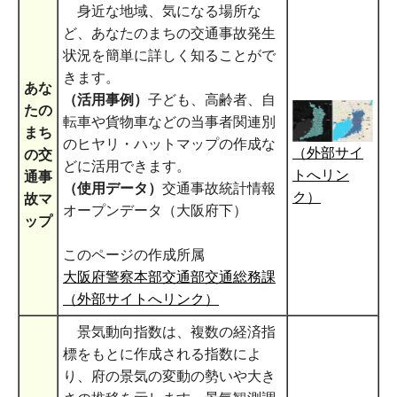
身近な地域、気になる場所な
ど、あなたのまちの交通事故発生
状況を簡単に詳しく知ることがで
きます。
あな
（活用事例）
子ども、高齢者、自
たの
転車や貨物車などの当事者関連別
まち
のヒヤリ・ハットマップの作成な
（外部サイ
の交
どに活用できます。
トへリン
通事
（使用データ）
交通事故統計情報
ク）
故マ
オープンデータ（大阪府下）
ップ
このページの作成所属
大阪府警察本部交通部交通総務課
（外部サイトへリンク）
景気動向指数は、複数の経済指
標をもとに作成される指数によ
り、府の景気の変動の勢いや大き