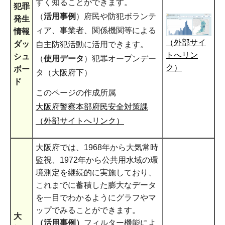
すく知ることができます。
犯罪
（
活用事例
）府民や防犯ボランテ
発生
ィア、事業者、関係機関等による
情報
（外部サイ
ダッ
自主防犯活動に活用できます。
トへリン
シュ
（
使用データ
）犯罪オープンデー
ク）
ボー
タ（大阪府下）
ド
このページの作成所属
大阪府警察本部府民安全対策課
（外部サイトへリンク）
大阪府では、1968年から大気常時
監視、1972年から公共用水域の環
境測定を継続的に実施しており、
これまでに蓄積した膨大なデータ
を一目でわかるようにグラフやマ
ップでみることができます。
大
（活用事例）
フィルター機能によ