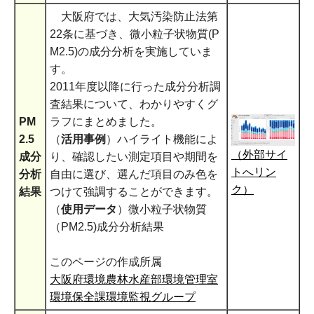
大阪府では、大気汚染防止法第
22条に基づき、微小粒子状物質(P
M2.5)の成分分析を実施していま
す。
2011年度以降に行った成分分析調
査結果について、わかりやすくグ
PM
ラフにまとめました。
2.5
（
活用事例
）ハイライト機能によ
（外部サイ
成分
り、確認したい測定項目や期間を
トへリン
分析
自由に選び、選んだ項目のみ色を
ク）
結果
つけて強調することができます。
（
使用データ
）微小粒子状物質
（PM2.5)成分分析結果
このページの作成所属
大阪府環境農林水産部環境管理室
環境保全課環境監視グループ