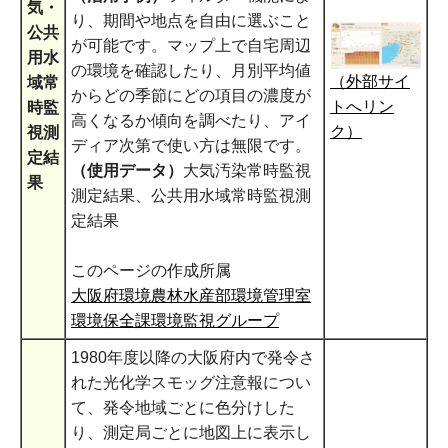
気・
り、期間や地点を自由に選ぶこと
公共
が可能です。マップ上で自宅周辺
用水
の環境を確認したり、月別平均値
（外部サイ
域常
からどの季節にどの項目の濃度が
トへリン
時監
高くなるか傾向を調べたり、アイ
ク）
視測
ディア次第で使い方は無限です。
定結
（使用データ）
大気汚染常時監視
果
測定結果、公共用水域常時監視測
定結果
このページの作成所属
大阪府環境農林水産部環境管理室
環境保全課環境監視グループ
1980年度以降の大阪府内で発令さ
れた光化学スモッグ注意報につい
て、発令地域ごとに色分けした
り、測定局ごとに地図上に表示し