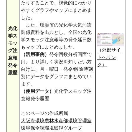
たりすることで、視覚的にわかり
やすくグラフやマップにまとめま
した。
また、環境省の光化学大気汚染
光化
関係資料を出典とし、全国の光化
学ス
学スモッグ注意報等の発令延日数
モッ
もマップにまとめました。
（外部サイ
グ注
（活用事例）
発令回数分析画面で
トへリン
意報
は、より詳しく状況を知りたい方
ク）
発令
向けに、月・曜日・発令/解除時刻
履歴
別にデータをグラフにまとめてい
ます。
（使用データ）
光化学スモッグ注
意報発令履歴
このページの作成所属
大阪府環境農林水産部環境管理室
環境保全課環境監視グループ