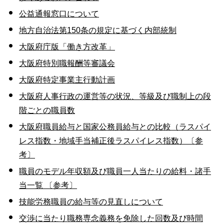
公益通報窓口について
地方自治法第150条の規定に基づく内部統制
大阪府庁版「働き方改革」
大阪府特別職報酬等審議会
大阪府特定事業主行動計画
大阪府人事行政の運営等の状況、等級及び職制上の段
階ごとの職員数
大阪府職員給与と国家公務員給与との比較（ラスパイ
レス指数・地域手当補正後ラスパイレス指数）〔参
考〕
職員のモデル年収額及び職員一人当たりの給料・諸手
当一覧 〔参考〕
技能労務職員の給与等の見直しについて
交渉に当たり職務専念義務を免除した回数及び時間