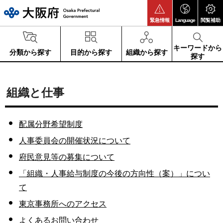
大阪府
緊急情報
Language
閲覧補助
キーワードから
分類から探す
目的から探す
組織から探す
探す
組織と仕事
配属分野希望制度
人事委員会の開催状況について
府民意見等の募集について
「組織・人事給与制度の今後の方向性（案）」につい
て
東京事務所へのアクセス
よくあるお問い合わせ