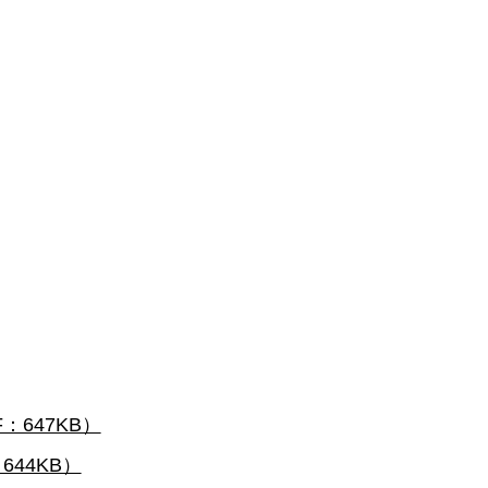
647KB）
44KB）