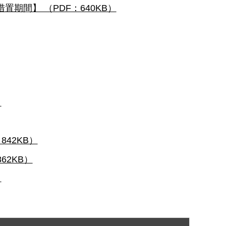
期間】 （PDF：640KB）
）
42KB）
62KB）
）