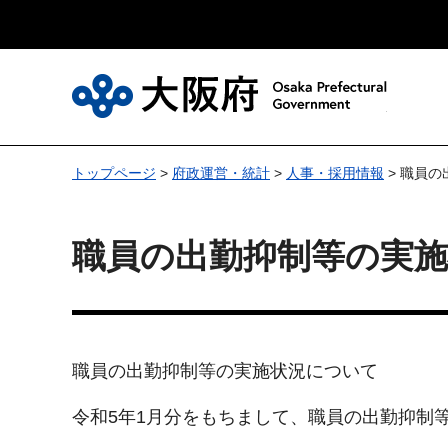
大
トップページ
>
府政運営・統計
>
人事・採用情報
> 職員
職員の出勤抑制等の実
職員の出勤抑制等の実施状況について
令和5年1月分をもちまして、職員の出勤抑制