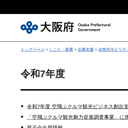
大
トップページ
>
しごと・産業
>
企業支援
>
次世代モビリテ
令和7年度
令和7年度 空飛ぶクルマ観光ビジネス創出
「空飛ぶクルマ観光魅力促進調査事業」に
展示会出展情報