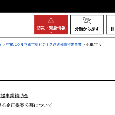
阪府
防災・
緊急情報
分類から探す
目
ィ
>
空飛ぶクルマ都市型ビジネス創造都市推進事業
> 令和7年度
支援事業補助金
係る企画提案公募について