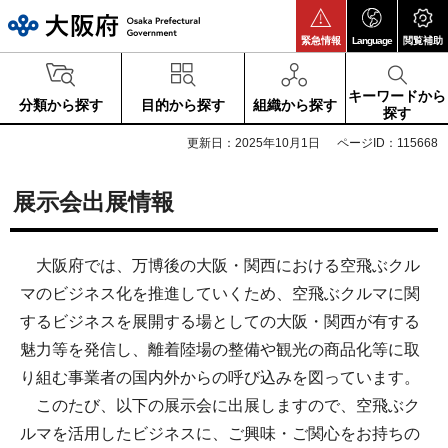
大阪府
緊急情報
Language
閲覧補助
キーワードから
分類から探す
目的から探す
組織から探す
探す
更新日：2025年10月1日
ページID：115668
展示会出展情報
大阪府では、万博後の大阪・関西における空飛ぶクル
マのビジネス化を推進していくため、空飛ぶクルマに関
するビジネスを展開する場としての大阪・関西が有する
魅力等を発信し、離着陸場の整備や観光の商品化等に取
り組む事業者の国内外からの呼び込みを図っています。
このたび、以下の展示会に出展しますので、空飛ぶク
ルマを活用したビジネスに、ご興味・ご関心をお持ちの