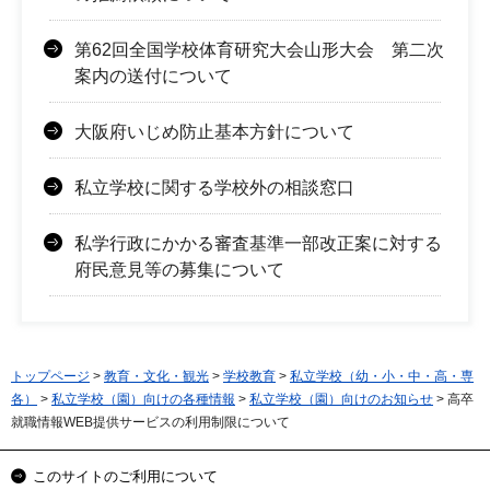
第62回全国学校体育研究大会山形大会 第二次
案内の送付について
大阪府いじめ防止基本方針について
私立学校に関する学校外の相談窓口
私学行政にかかる審査基準一部改正案に対する
府民意見等の募集について
トップページ
>
教育・文化・観光
>
学校教育
>
私立学校（幼・小・中・高・専
各）
>
私立学校（園）向けの各種情報
>
私立学校（園）向けのお知らせ
> 高卒
就職情報WEB提供サービスの利用制限について
このサイトのご利用について