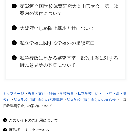
第62回全国学校体育研究大会山形大会 第二次
案内の送付について
大阪府いじめ防止基本方針について
私立学校に関する学校外の相談窓口
私学行政にかかる審査基準一部改正案に対する
府民意見等の募集について
トップページ
>
教育・文化・観光
>
学校教育
>
私立学校（幼・小・中・高・専
各）
>
私立学校（園）向けの各種情報
>
私立学校（園）向けのお知らせ
> 「毎
日希望奨学金」の案内について
このサイトのご利用について
著作権・リンクについて