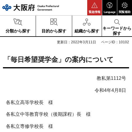
大阪府
緊急情報
Language
閲覧補助
キーワードから
分類から探す
目的から探す
組織から探す
探す
更新日：2022年3月11日
ページID：10102
「毎日希望奨学金」の案内について
教私第1112号
令和4年4月8日
各私立高等学校長 様
各私立中等教育学校（後期課程）長 様
各私立専修学校長 様