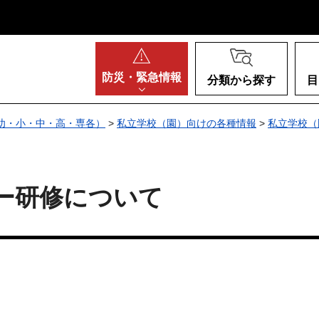
阪府
防災・
緊急情報
分類から探す
目
幼・小・中・高・専各）
>
私立学校（園）向けの各種情報
>
私立学校（
ー研修について