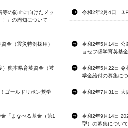
被害等の防止に向けたメッ
令和2年2月4日 J
う！」の周知について
奨学資金（震災特例採用）
令和2年5月14日
ョセフ奨学育英基
0年度）熊本県育英資金（被
令和2年5月22日 
学金給付の募集に
たけ！ゴールドリボン奨学
令和2年7月31日 
学金「まなべる基金（第1
令和2年9月14日 
型）の募集につい