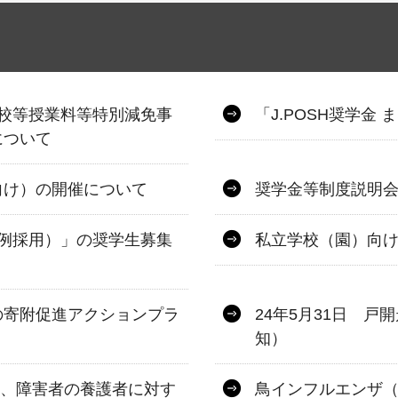
せ
校等授業料等特別減免事
「J.POSH奨学金
について
向け）の開催について
奨学金等制度説明
例採用）」の奨学生募集
私立学校（園）向
の寄附促進アクションプラ
24年5月31日 
知）
止、障害者の養護者に対す
鳥インフルエンザ（