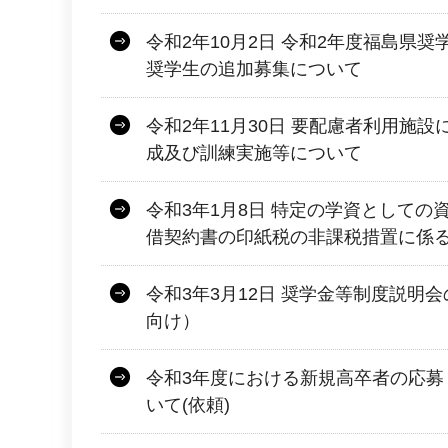
令和2年10月2日 令和2年度福島県
奨学生の追加募集について
令和2年11月30日 要配慮者利用施
成及び訓練実施等について
令和3年1月8日 特定の学資としての
借契約書の印紙税の非課税措置に係
令和3年3月12日 奨学金等制度説明
向け）
令和3年度における新規高卒者の応募
いて(依頼)