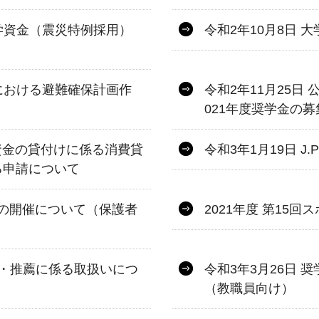
奨学資金（震災特例採用）
令和2年10月8日
設における避難確保計画作
令和2年11月25日
021年度奨学金の
資金の貸付けに係る消費貸
令和3年1月19日 J
る申請について
会の開催について（保護者
2021年度 第15
・推薦に係る取扱いにつ
令和3年3月26日
（教職員向け）