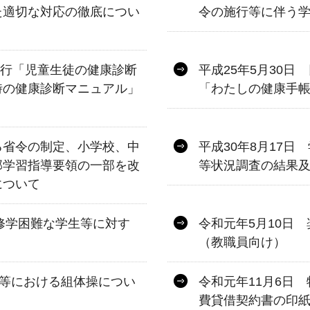
た適切な対応の徹底につい
令の施行等に伴う
発行「児童生徒の健康診断
平成25年5月30
時の健康診断マニュアル」
「わたしの健康手帳
る省令の制定、小学校、中
平成30年8月17
部学習指導要領の一部を改
等状況調査の結果
について
り修学困難な学生等に対す
令和元年5月10日
（教職員向け）
会等における組体操につい
令和元年11月6日
費貸借契約書の印